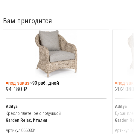
Вам пригодится
под заказ
~90 раб. дней
под зак
94 180 ₽
202 080
Aditya
Aditya
Кресло плетеное с подушкой
Диван пле
Garden Relax, Италия
Garden Re
Артикул:
Артикул: