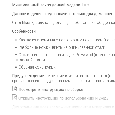
Минимальный заказ данной модели 1 шт.
Данное изделие предназначено только для домашнего
Стол
Elias
идеально подойдет для обстановки обеденно
Особенности:
Каркас из алюминия с порошковым покрытием (полиэ
Разборные ножки, винты из оцинкованной стали.
Столешница выполнена из ДПК Polywwod (композитный
отделкой под тик.
Сборная конструкция.
Предупреждение:
не рекомендуется накрывать стол (в 
проникновению воздуха (например, чехол из пластика или
Посмотреть инструкцию по сборке
.
Открыть инструкцию по использованию и уходу
.
Для уточнения всех возможных вариантов материала и
менеджерам.