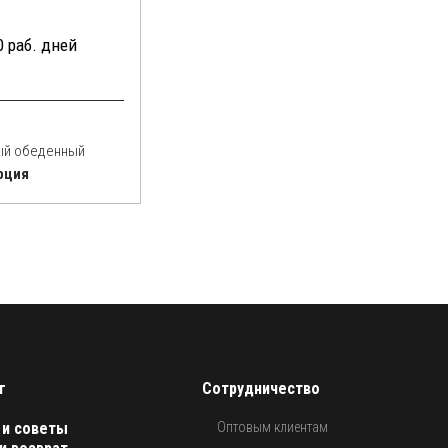
0 раб. дней
ый обеденный
рция
г
Сотрудничество
 и советы
Оптовым клиентам