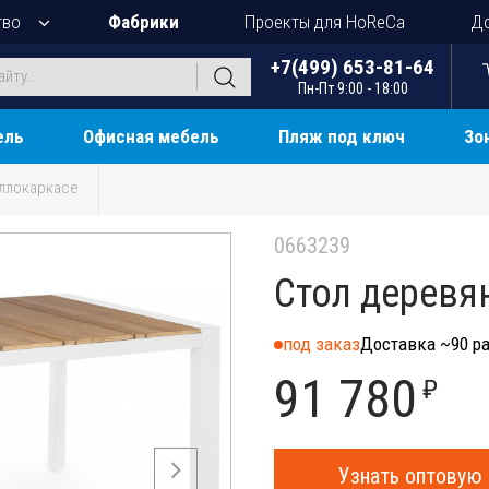
тво
Фабрики
Проекты для HoReCa
До
+7(499) 653-81-64
Пн-Пт 9:00 - 18:00
ель
Офисная мебель
Пляж под ключ
Зо
ллокаркасе
0663239
Стол деревя
под заказ
Доставка ~90 ра
91 780
₽
Узнать оптовую 