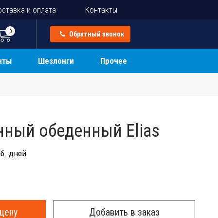
ставка и оплата
Контакты
0
Обратный звонок
нты
Шезлонги
Прочее
нный обеденный Elias
б. дней
цену
Добавить в заказ