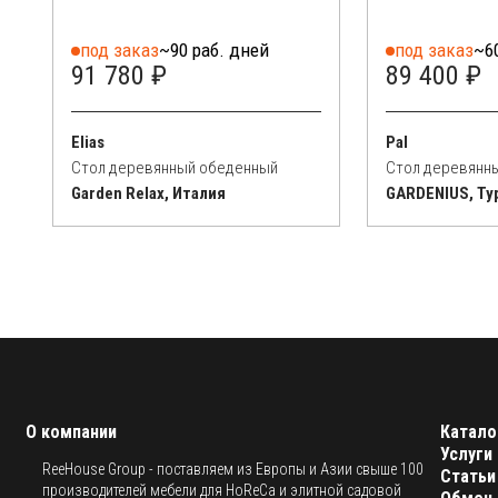
под заказ
~90 раб. дней
под заказ
~6
91 780 ₽
89 400 ₽
Elias
Pal
Стол деревянный обеденный
Стол деревянн
Garden Relax, Италия
GARDENIUS, Ту
О компании
Катало
Услуги
ReeHouse Group - поставляем из Европы и Азии свыше 100
Статьи
производителей мебели для HoReCa и элитной садовой