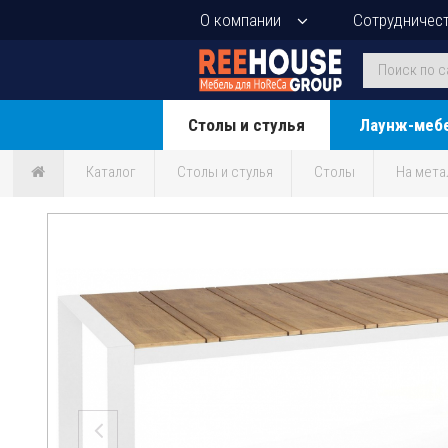
О компании
Сотрудничес
Столы и стулья
Лаунж-меб
Каталог
Столы и стулья
Столы
На мета