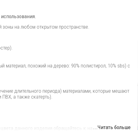
 использования.
й зоны на любом открытом пространстве.
стер).
 материал, похожий на дерево: 90% полистирол, 10% sbs) с
течение длительного периода) материалами, которые мешают
 ПВХ, а также скатерть).
...Читать больше
 цвета данного изделия обращайтесь к нашим