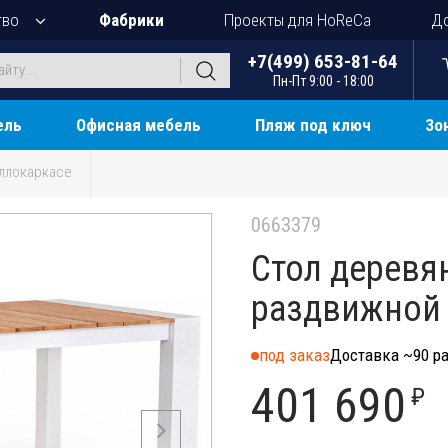
тво
Фабрики
Проекты для HoReCa
До
+7(499) 653-81-64
Пн-Пт 9:00 - 18:00
ель
Офисная мебель
Пляж под ключ
Зо
ллокаркасе
0663379
Стол дерев
раздвижной
под заказ
Доставка ~90 ра
401 690
₽