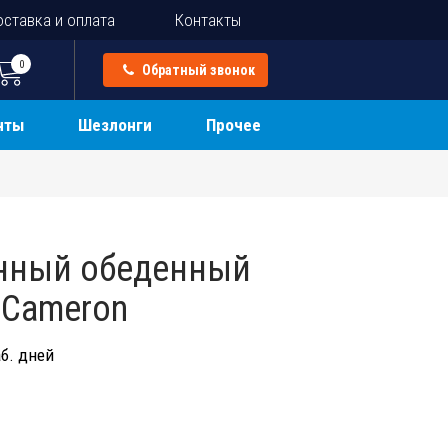
ставка и оплата
Контакты
0
Обратный звонок
нты
Шезлонги
Прочее
янный обеденный
 Cameron
б. дней