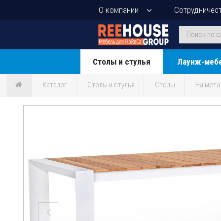
О компании
Сотрудничес
Столы и стулья
Лаунж-меб
Каталог
Столы и стулья
Столы
На мета