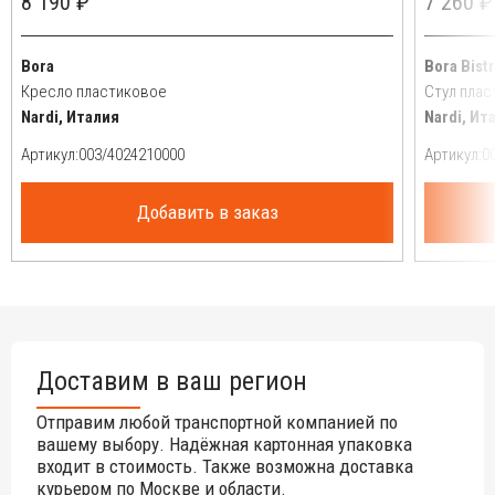
8 190 ₽
7 260 ₽
Bora
Bora Bist
Кресло пластиковое
Стул пла
Nardi, Италия
Nardi, Ит
Артикул:
Артикул:
Добавить в заказ
Доставим в ваш регион
Отправим любой транспортной компанией по
вашему выбору. Надёжная картонная упаковка
входит в стоимость. Также возможна доставка
курьером по Москве и области.