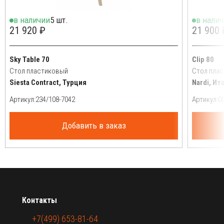
в наличии
5 шт.
в нали
21 920 ₽
21 900 
Sky Table 70
Clip 80
Стол пластиковый
Стол пла
Siesta Contract, Турция
Nardi, Ит
Артикул:
Артикул:
Добавить в заказ
Контакты
+7(499) 653-81-64