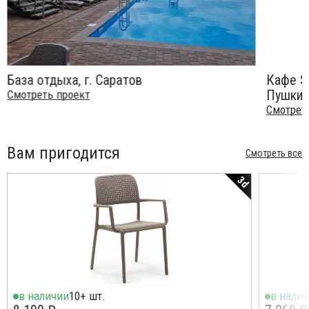
База отдыха, г. Саратов
Кафе Se
Пушкин
Смотреть проект
Смотрет
Вам пригодится
Смотреть все
3d
в наличии
10+ шт.
в нали