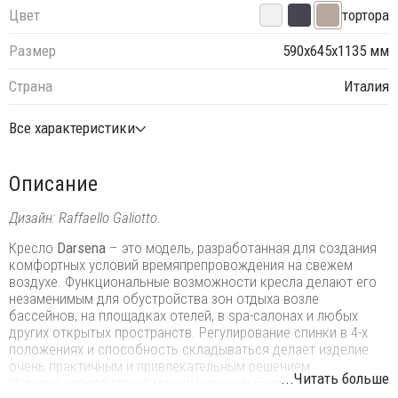
Цвет
тортора
Размер
590х645х1135 мм
Страна
Италия
Все характеристики
Описание
Дизайн: Raffaello Galiotto.
Кресло
Darsena
– это модель, разработанная для создания
комфортных условий времяпрепровождения на свежем
воздухе. Функциональные возможности кресла делают его
незаменимым для обустройства зон отдыха возле
бассейнов, на площадках отелей, в spa-салонах и любых
других открытых пространств. Регулирование спинки в 4-х
положениях и способность складываться делает изделие
очень практичным и привлекательным решением.
...Читать больше
Изделие способствует максимальному расслаблению и