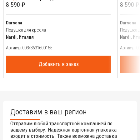
8 590 ₽
8 590 ₽
Darsena
Darsena
Подушка для кресла
Подушка д
Nardi, Италия
Nardi, Ит
Артикул:
Артикул:
Добавить в заказ
Доставим в ваш регион
Отправим любой транспортной компанией по
вашему выбору. Надёжная картонная упаковка
входит в стоимость. Также возможна доставка