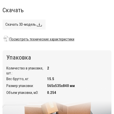
Данная модель доступна также в огнестойкой версии (IG).
Скачать
Посмотреть технические характеристики
.
Обращаем ваше внимание, что каждый цвет каркаса
Скачать 3D-модель
сочетается только с определенными цветами корпуса. При
выборе цветовой комбинации ориентируйтесь на таблицу
с палитрой, где указаны доступные варианты сочетаний.
Посмотреть технические характеристики
Упаковка
Количество в упаковке,
2
шт.:
Вес брутто, кг:
15.5
Размер упаковки:
565х535х840 мм
Объем упаковки, м3:
0.254