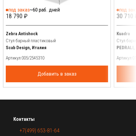
под заказ
~60 раб. дней
под зак
18 790 ₽
30 710 
Zebra Antishock
Kuadra
Стул барный пластиковый
Стул бар
Scab Design, Италия
PEDRALI,
Артикул:
Артикул:
Добавить в заказ
Контакты
+7(499) 653-81-64