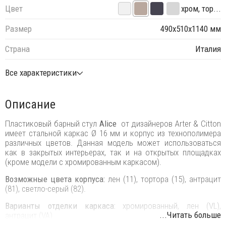
Цвет
хром, тор...
Размер
490х510х1140 мм
Страна
Италия
Все характеристики
Описание
Пластиковый барный стул
Alice
от дизайнеров Arter & Citton
имеет стальной каркас Ø 16 мм и корпус из технополимера
различных цветов. Данная модель может использоваться
как в закрытых интерьерах, так и на открытых площадках
(кроме модели с хромированным каркасом).
Возможные цвета корпуса:
лен (11), тортора (15), антрацит
(81), светло-серый (82).
Варианты отделки каркаса:
хромированный, лен (VL),
...Читать больше
антрацит (VA).