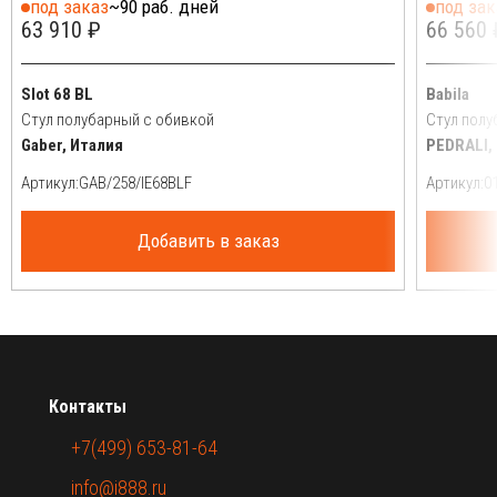
под заказ
~90 раб. дней
под зак
63 910 ₽
66 560 
Slot 68 BL
Babila
Стул полубарный с обивкой
Стул полу
Gaber, Италия
PEDRALI,
Артикул:
Артикул:
Добавить в заказ
Контакты
+7(499) 653-81-64
info@i888.ru