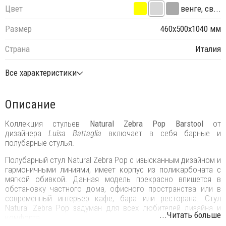
Цвет
венге, св...
Размер
460х500х1040 мм
Страна
Италия
Все характеристики
Описание
Коллекция стульев
Natural Zebra Pop Barstool
от
дизайнера
Luisa Battaglia
включает в себя барные и
полубарные стулья.
Полубарный стул Natural Zebra Pop с изысканным дизайном и
гармоничными линиями, имеет корпус из поликарбоната с
мягкой обивкой. Данная модель прекрасно впишется в
обстановку частного дома, офисного пространства или в
современный интерьер кафе, бара или ресторана. Стул
Natural Zebra Pop задуман для всех любителей дизайна и
...Читать больше
комфорта.