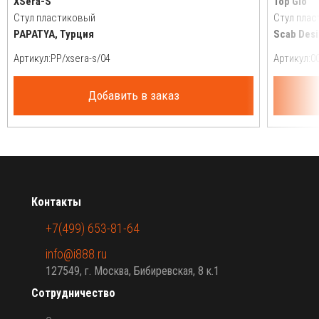
XSera-S
Top Gio
Стул пластиковый
Стул пла
PAPATYA, Турция
Scab Desi
Артикул:
Артикул:
Добавить в заказ
Контакты
+7(499) 653-81-64
info@i888.ru
127549, г. Москва, Бибиревская, 8 к.1
Сотрудничество