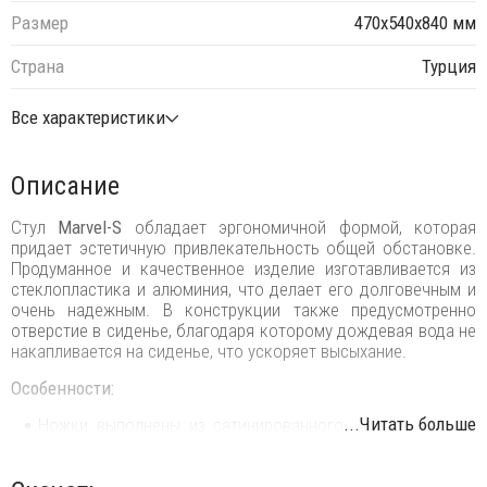
Размер
470х540х840 мм
Страна
Турция
Все характеристики
Описание
Стул
Marvel-S
обладает эргономичной формой, которая
придает эстетичную привлекательность общей обстановке.
Продуманное и качественное изделие изготавливается из
стеклопластика и алюминия, что делает его долговечным и
очень надежным. В конструкции также предусмотренно
отверстие в сиденье, благодаря которому дождевая вода не
накапливается на сиденье, что ускоряет высыхание.
Особенности:
...Читать больше
Ножки выполнены из сатинированного анодированного
алюминия Ø25 мм (толщина 2 мм).
Корпус выполнен из полипропилена.