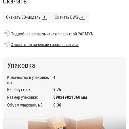
Скачать
В состав материала входит защита от УФ-лучей.
Возможные цвета указаны в палитре на сайте.
Скачать 3D-модель
Скачать DWG
Подробнее ознакомиться с палитрой PAPATYA
.
Подходит для использования на улице.
Подробнее ознакомиться с палитрой PAPATYA
Возможность штабелирования до 8 штук.
Открыть технические характеристики.
Открыть технические характеристики.
Для уточнения всех возможных вариантов материала и
цвета данного изделия обращайтесь к нашим
Упаковка
менеджерам.
Количество в упаковке,
4
шт.:
Вес брутто, кг:
3.76
Размер упаковки:
690х490х1060 мм
Объем упаковки, м3:
0.36