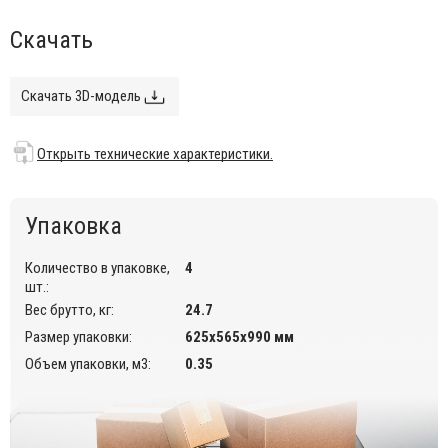
Возможность штабелирования до 8 шт. для
Скачать
максимального удобства хранения.
Данный стул предназначен для использования во
внутреннем интерьере кафе, ресторанов.
Скачать 3D-модель
Открыть технические характеристики.
Открыть технические характеристики.
Упаковка
Количество в упаковке,
4
шт.:
Вес брутто, кг:
24.7
Размер упаковки:
625х565х990 мм
Объем упаковки, м3:
0.35