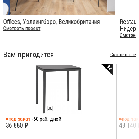
Offices, Уэллингборо, Великобритания
Restaur
Нидер
Смотреть проект
Смотрет
Вам пригодится
Смотреть все
3d
под заказ
~60 раб. дней
под зак
36 880 ₽
43 140 