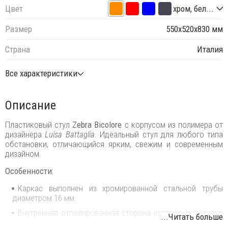
Цвет
хром, бел...
Размер
550х520х830 мм
Страна
Италия
Все характеристики
Описание
Пластиковый стул
Zebra Bicolore
с корпусом из полимера от
дизайнера
Luisa Battaglia
. Идеальный стул для любого типа
обстановки, отличающийся ярким, свежим и современным
дизайном.
Особенности:
Каркас выполнен из хромированной стальной трубы
диаметром 16 мм.
Внутренняя отполированная сторона корпуса выполнена
...Читать больше
в белом цвете, внешняя граненная поверхность - цветная.