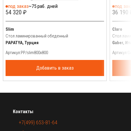
под заказ
~75 раб. дней
под зак
54 320 ₽
36 190 
Slim
Claro
Стол ламинированный обеденный
Стол лам
PAPATYA, Турция
Gaber, Ит
Артикул:
Артикул:
Добавить в заказ
Контакты
+7(499) 653-81-64