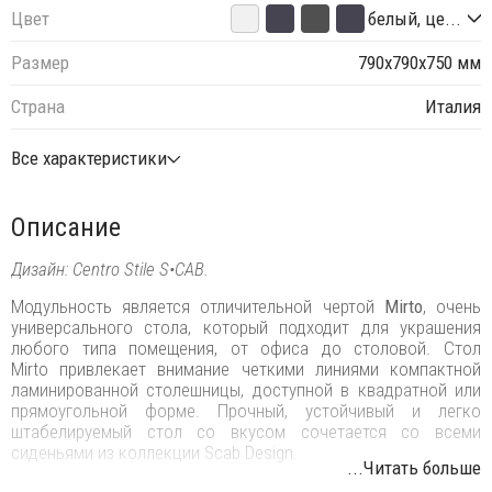
Цвет
белый, це...
Размер
790х790х750 мм
Страна
Италия
Все характеристики
Описание
Дизайн: Centro Stile S•CAB.
Модульность является отличительной чертой
Mirto
, очень
универсального стола, который подходит для украшения
любого типа помещения, от офиса до столовой. Стол
Mirto привлекает внимание четкими линиями компактной
ламинированной столешницы, доступной в квадратной или
прямоугольной форме.‎ Прочный, устойчивый и легко
штабелируемый стол со вкусом сочетается со всеми
сиденьями из коллекции Scab Design.‎
...Читать больше
Особенности: