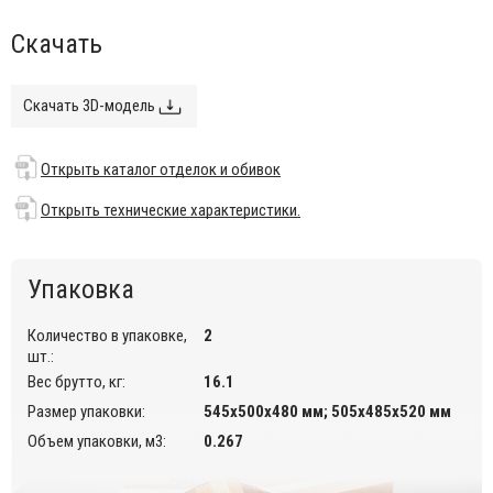
Корпус выполнен из прочного поликарбоната.
Скачать
Обивка выполнена из искусственной кожи. Также
доступны варианты с обивкой из ткани и натуральной
кожи. Доступные категории: T, M, EP, T4.
Скачать 3D-модель
Данный стул предназначен для использования во
внутреннем интерьере кафе, ресторанов.
Открыть каталог отделок и обивок
Открыть каталог отделок и обивок
.
Открыть технические характеристики.
Открыть технические характеристики.
Упаковка
Количество в упаковке,
2
шт.:
Вес брутто, кг:
16.1
Размер упаковки:
545х500х480 мм; 505х485х520 мм
Объем упаковки, м3:
0.267