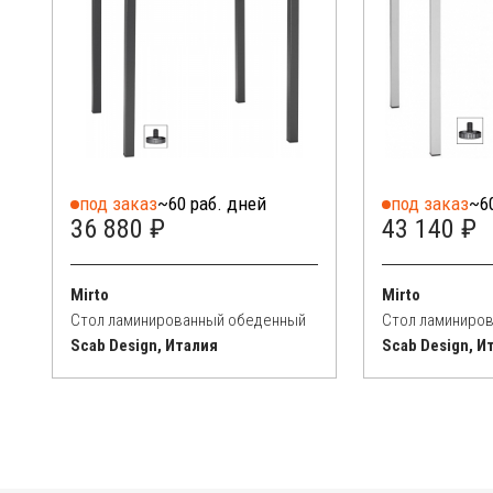
под заказ
~60 раб. дней
под заказ
~6
36 880 ₽
43 140 ₽
Mirto
Mirto
Стол ламинированный обеденный
Стол ламиниро
Scab Design, Италия
Scab Design, И