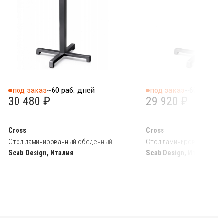
под заказ
~60 раб. дней
под заказ
~60 раб. 
30 480 ₽
29 920 ₽
Cross
Cross
Стол ламинированный обеденный
Стол ламинированный
Scab Design, Италия
Scab Design, Италия