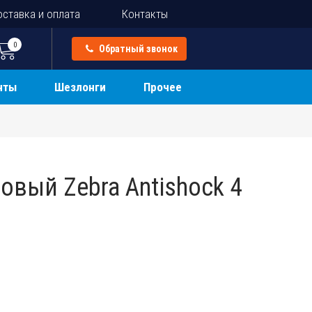
ставка и оплата
Контакты
0
Обратный звонок
нты
Шезлонги
Прочее
овый Zebra Antishock 4