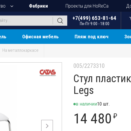
тво
Фабрики
Проекты для HoReCa
До
+7(499) 653-81-64
Пн-Пт 9:00 - 18:00
ель
Офисная мебель
Пляж под ключ
Зо
На металлокаркасе
005/2273310
Стул пластик
Legs
в наличии
10 шт.
14 480
₽