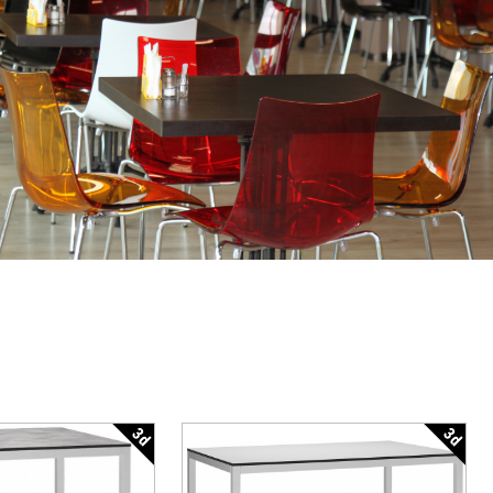
3d
3d