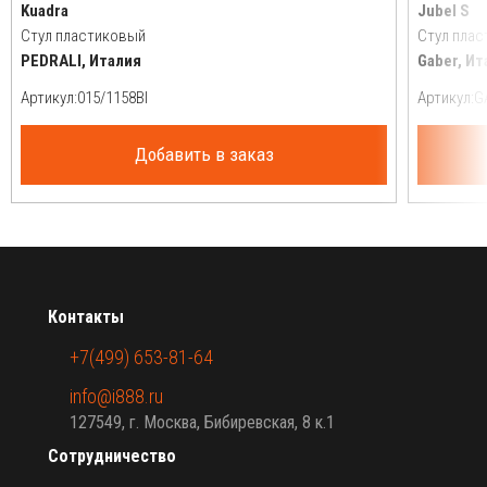
Kuadra
Jubel S
Стул пластиковый
Стул пла
PEDRALI, Италия
Gaber, Ит
Артикул:
Артикул:
Добавить в заказ
Контакты
+7(499) 653-81-64
info@i888.ru
127549, г. Москва, Бибиревская, 8 к.1
Сотрудничество