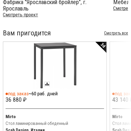
Мебельная империя, г. Москва
ТЦ "Рив
Смотреть проект
Смотрет
Вам пригодится
Смотреть все
3d
под заказ
~60 раб. дней
под зак
36 880 ₽
43 140 
Mirto
Mirto
Стол ламинированный обеденный
Стол лам
Scab Design, Италия
Scab Desi