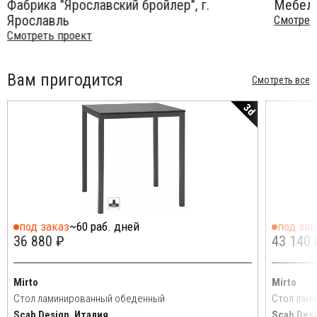
Фабрика "Ярославский бройлер", г.
Мебель
Ярославль
Смотрет
Смотреть проект
Вам пригодится
Смотреть все
3d
под заказ
~60 раб. дней
под зак
36 880 ₽
43 140 
Mirto
Mirto
Стол ламинированный обеденный
Стол лам
Scab Design, Италия
Scab Desi