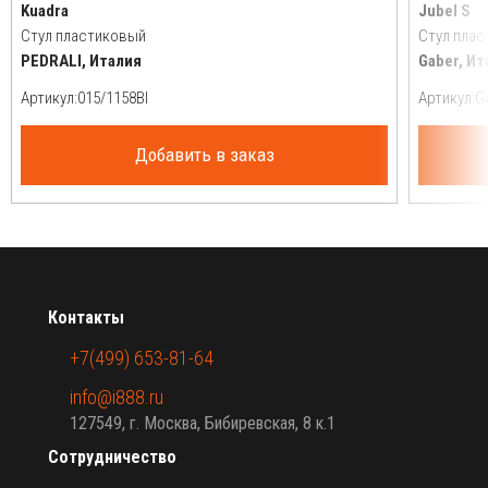
Kuadra
Jubel S
Стул пластиковый
Стул пла
PEDRALI, Италия
Gaber, Ит
Артикул:
Артикул:
Добавить в заказ
Контакты
+7(499) 653-81-64
info@i888.ru
127549, г. Москва, Бибиревская, 8 к.1
Сотрудничество