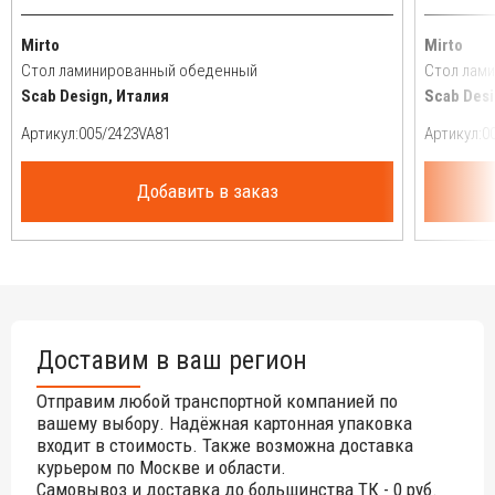
Mirto
Mirto
Стол ламинированный обеденный
Стол лам
Scab Design, Италия
Scab Desi
Артикул:
Артикул:
Добавить в заказ
Доставим в ваш регион
Отправим любой транспортной компанией по
вашему выбору. Надёжная картонная упаковка
входит в стоимость. Также возможна доставка
курьером по Москве и области.
Самовывоз и доставка до большинства ТК - 0 руб.