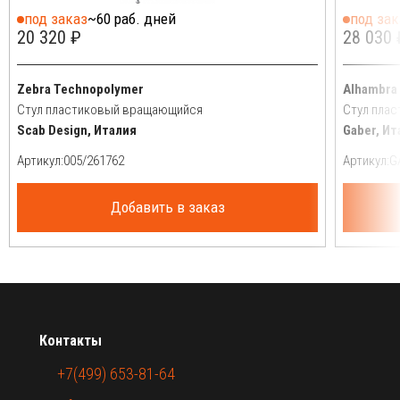
под заказ
~60 раб. дней
под зак
20 320 ₽
28 030 
Zebra Technopolymer
Alhambra
Стул пластиковый вращающийся
Стул пла
Scab Design, Италия
Gaber, Ит
Артикул:
Артикул:
Добавить в заказ
Контакты
+7(499) 653-81-64