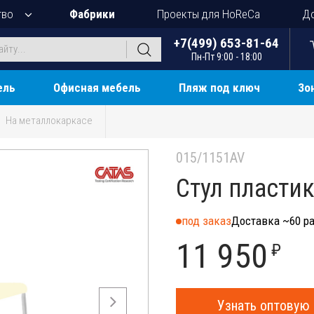
тво
Фабрики
Проекты для HoReCa
До
+7(499) 653-81-64
Пн-Пт 9:00 - 18:00
ель
Офисная мебель
Пляж под ключ
Зо
На металлокаркасе
015/1151AV
Стул пласти
под заказ
Доставка ~60 ра
11 950
₽
Узнать оптовую 