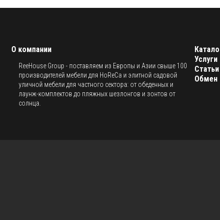
О компании
Катало
Услуги
ReeHouse Group - поставляем из Европы и Азии свыше 100
Статьи
производителей мебели для HoReCa и элитной садовой
Обмен 
уличной мебели для частного сектора: от обеденных и
лаунж-комплектов до пляжных шезлонгов и зонтов от
солнца.