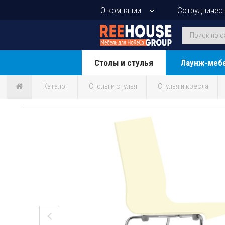
О компании
Сотрудничес
Столы и стулья
Лаунж-меб
Каталог
Столы и стулья
Стулья и кресла