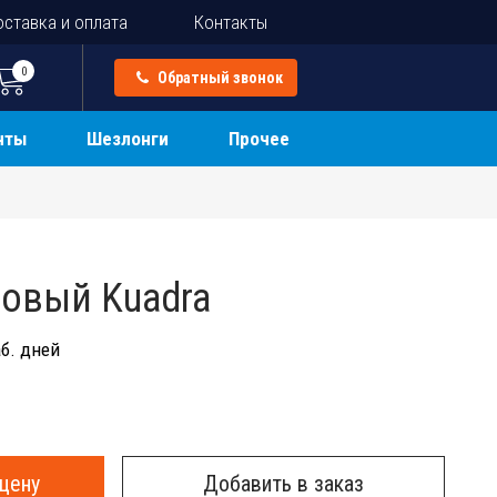
ставка и оплата
Контакты
0
Обратный звонок
нты
Шезлонги
Прочее
ковый Kuadra
б. дней
цену
Добавить в заказ