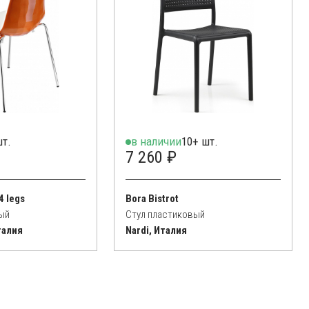
шт.
в наличии
10+ шт.
7 260 ₽
4 legs
Bora Bistrot
ый
Стул пластиковый
талия
Nardi, Италия