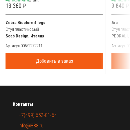
13 360 ₽
9 840 ₽
Zebra Bicolore 4 legs
Ara
Стул пластиковый
Стул пла
Scab Design, Италия
PEDRALI,
Артикул:
Артикул:
Добавить в заказ
Контакты
+7(499) 653-81-64
info@i888.ru