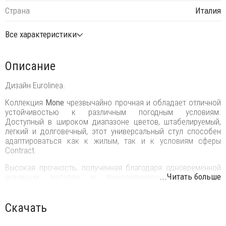
Страна
Италия
Все характеристики
Описание
Дизайн Eurolinea.
Коллекция
Mone
чрезвычайно прочная и обладает отличной
устойчивостью к различным погодным условиям.
Доступный в широком диапазоне цветов, штабелируемый,
легкий и долговечный, этот универсальный стул способен
адаптироваться как к жилым, так и к условиям сферы
Contract.
Высокая прочность, полученная благодаря одновременной
...Читать больше
инъекции металла и технополимера, обеспечивает
длительный срок службы даже после интенсивного
использования. Он может штабелироваться до 5 штук, имеет
сертификат CATAS и подходит как для внутреннего, так и для
Скачать
наружного использования.