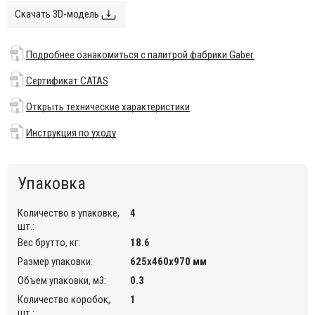
Это удобный, обтекаемый, легкий и универсальный, который
Скачать 3D-модель
идеально подходит для общественных помещений, таких как
офисы, конференц-залы, кафе и рестораны, а также
столовая современного дома.
Подробнее ознакомиться с палитрой фабрики Gaber.
Особенности:
Сертификат CATAS
Стул выполнен с одновременной инъекцией металла и
Открыть технические характеристики
технополимера.
Возможные цвета указаны в палитре на сайте.
Инструкция по уходу
Подробнее ознакомиться с палитрой фабрики Gaber.
Штабелируемый (по 5 шт.).
Упаковка
Предназначен для использования в помещении и на
открытом воздухе.
Количество в упаковке,
4
Изделие протестировано CATAS.
шт.:
Сертификат CATAS
.
Вес брутто, кг:
18.6
Размер упаковки:
625х460х970 мм
Открыть технические характеристики
.
Объем упаковки, м3:
0.3
Инструкция по уходу
.
Количество коробок,
1
шт.:
Для уточнения всех возможных вариантов материала и