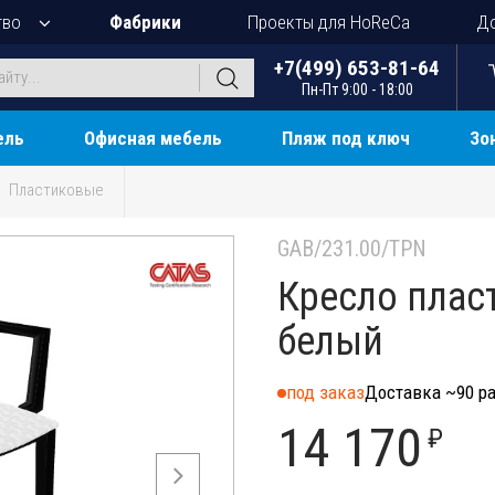
тво
Фабрики
Проекты для HoReCa
До
+7(499) 653-81-64
Пн-Пт 9:00 - 18:00
ель
Офисная мебель
Пляж под ключ
Зо
Пластиковые
GAB/231.00/TPN
Кресло пласт
белый
под заказ
Доставка ~90 ра
14 170
₽