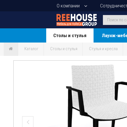
О компании
Сотрудничес
Столы и стулья
Лаунж-меб
Каталог
Столы и стулья
Стулья и кресла