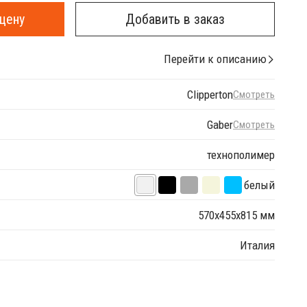
цену
Добавить в заказ
Перейти к описанию
Clipperton
Смотреть
Gaber
Смотреть
технополимер
белый
570х455х815 мм
Италия