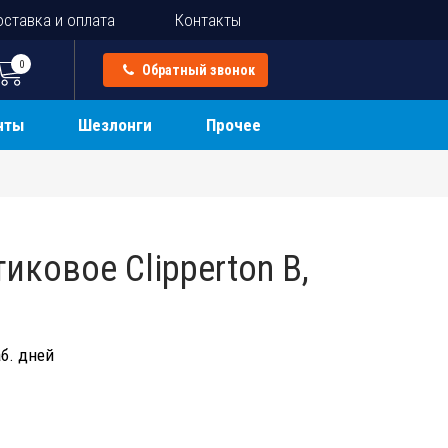
ставка и оплата
Контакты
0
Обратный звонок
нты
Шезлонги
Прочее
иковое Clipperton B,
б. дней