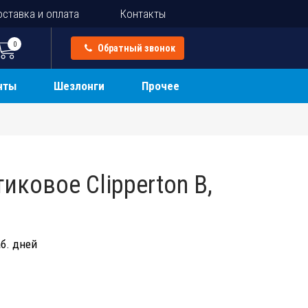
ставка и оплата
Контакты
0
Обратный звонок
нты
Шезлонги
Прочее
иковое Clipperton B,
б. дней