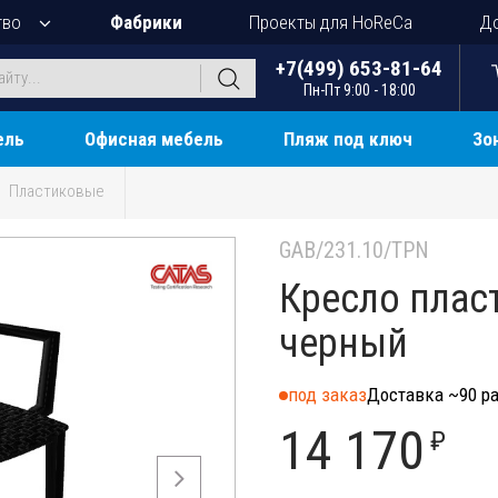
тво
Фабрики
Проекты для HoReCa
До
+7(499) 653-81-64
Пн-Пт 9:00 - 18:00
ель
Офисная мебель
Пляж под ключ
Зо
Пластиковые
GAB/231.10/TPN
Кресло пласт
черный
под заказ
Доставка ~90 ра
14 170
₽