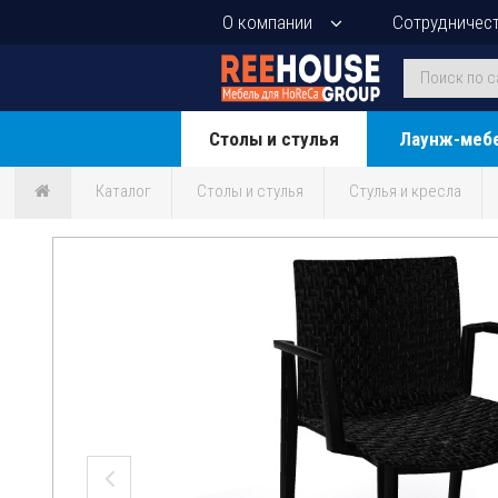
О компании
Сотрудничес
Столы и стулья
Лаунж-меб
Каталог
Столы и стулья
Стулья и кресла