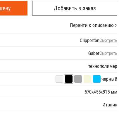
цену
Добавить в заказ
Перейти к описанию
Clipperton
Смотреть
Gaber
Смотреть
технополимер
черный
570х455х815 мм
Италия