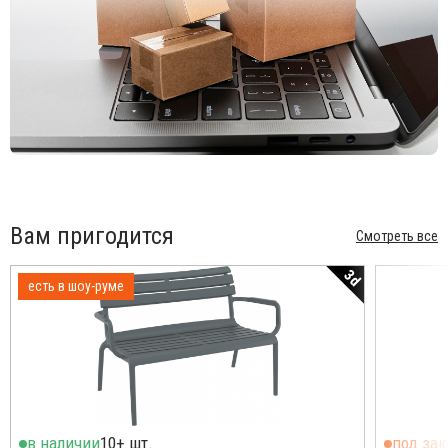
Вам пригодится
Смотреть все
3d
есть в шоу-руме
в наличии
10+ шт.
под зак