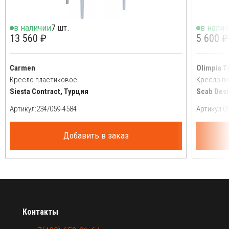
в наличии
7 шт.
в нали
13 560 ₽
5 600 ₽
Carmen
Olimpia T
Кресло пластиковое
Кресло п
Siesta Contract, Турция
Scab Desi
Артикул:
Артикул:
Добавить в заказ
Контакты