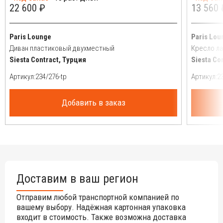
22 600 ₽
13 560 
Paris Lounge
Paris Lou
Диван пластиковый двухместный
Кресло л
Siesta Contract, Турция
Siesta Co
Артикул:
Артикул:
Добавить в заказ
Доставим в ваш регион
Отправим любой транспортной компанией по
вашему выбору. Надёжная картонная упаковка
входит в стоимость. Также возможна доставка