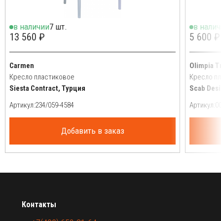
в наличии
7 шт.
в нали
13 560 ₽
5 600 ₽
Carmen
Olimpia T
Кресло пластиковое
Кресло п
Siesta Contract, Турция
Scab Desi
Артикул:
Артикул:
Добавить в заказ
Контакты