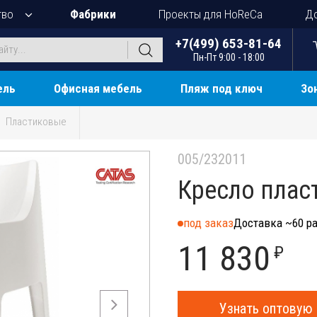
тво
Фабрики
Проекты для HoReCa
До
+7(499) 653-81-64
Пн-Пт 9:00 - 18:00
ель
Офисная мебель
Пляж под ключ
Зо
Пластиковые
005/232011
Кресло плас
под заказ
Доставка ~60 ра
11 830
₽
Узнать оптовую 