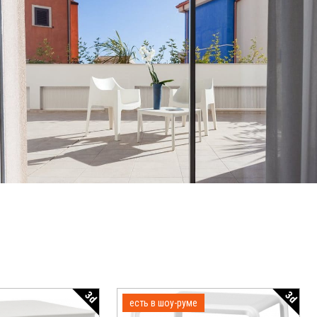
3d
3d
есть в шоу-руме