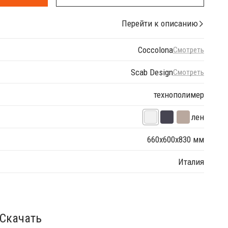
Перейти к описанию
Coccolona
Смотреть
Scab Design
Смотреть
технополимер
лен
660х600х830 мм
Италия
Скачать