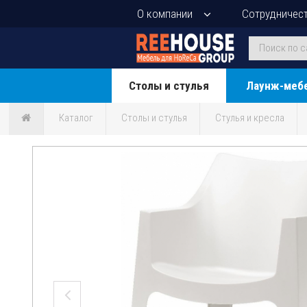
О компании
Сотрудничес
Столы и стулья
Лаунж-меб
Каталог
Столы и стулья
Стулья и кресла