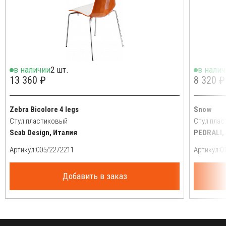
в наличии
2 шт.
в нали
13 360 ₽
8 320 ₽
Zebra Bicolore 4 legs
Snow
Стул пластиковый
Стул пла
Scab Design, Италия
PEDRALI,
Артикул:
Артикул:
Добавить в заказ