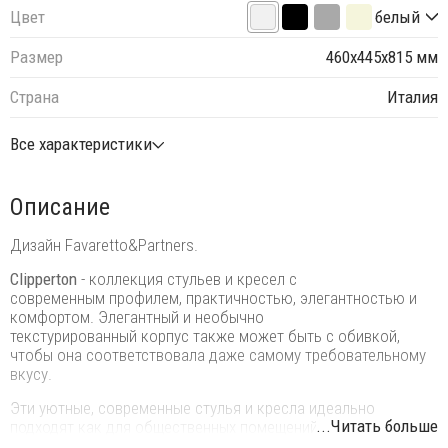
Цвет
белый
Размер
460х445х815 мм
Страна
Италия
Все характеристики
Описание
Дизайн Favaretto&Partners.
Clipperton
- коллекция стульев и кресел с
современным профилем, практичностью, элегантностью и
комфортом. Элегантный и необычно
текстурированный корпус также может быть с обивкой,
чтобы она соответствовала даже самому требовательному
вкусу.
Эти уютные, современные стулья и кресла идеально
...Читать больше
подходят как для общественных помещений, таких как
офисы, конференц-залы, кафе и рестораны, так и для