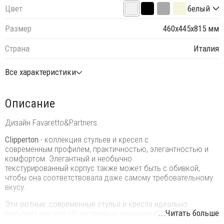
Цвет
белый
Размер
460х445х815 мм
Страна
Италия
Все характеристики
Описание
Дизайн Favaretto&Partners.
Clipperton
- коллекция стульев и кресел с
современным профилем, практичностью, элегантностью и
комфортом. Элегантный и необычно
текстурированный корпус также может быть с обивкой,
чтобы она соответствовала даже самому требовательному
вкусу.
Эти уютные, современные стулья и кресла идеально
...Читать больше
подходят как для общественных помещений, таких как
офисы, конференц-залы, кафе и рестораны, так и для