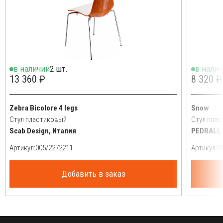
в наличии
2 шт.
в нали
13 360 ₽
8 320 ₽
Zebra Bicolore 4 legs
Snow
Стул пластиковый
Стул пла
Scab Design, Италия
PEDRALI,
Артикул:
Артикул:
Добавить в заказ