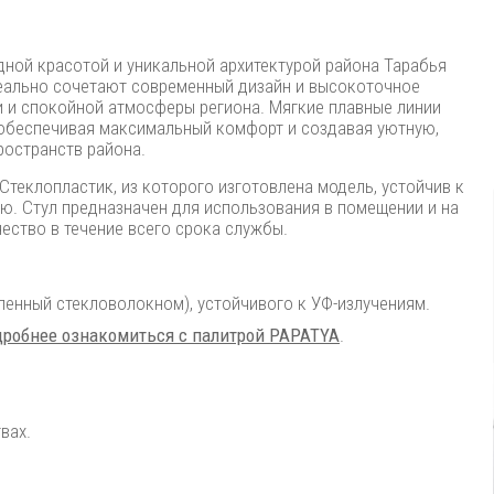
дной красотой и уникальной архитектурой района Тарабья
деально сочетают современный дизайн и высокоточное
 и спокойной атмосферы региона. Мягкие плавные линии
 обеспечивая максимальный комфорт и создавая уютную,
ространств района.
еклопластик, из которого изготовлена ​​модель, устойчив к
ю. Стул предназначен для использования в помещении и на
чество в течение всего срока службы.
ленный стекловолокном), устойчивого к УФ-излучениям.
робнее ознакомиться с палитрой PAPATYA
.
вах.