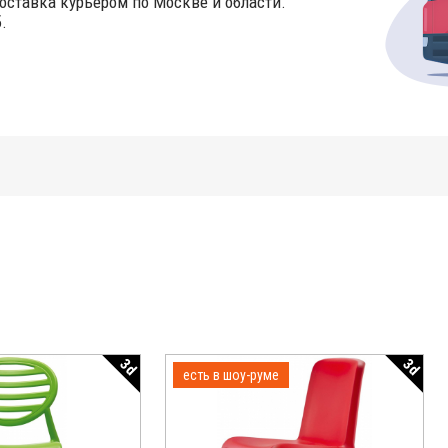
оставка курьером по Москве и области.
.
3d
3d
есть в шоу-руме