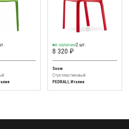
шт.
в наличии
2 шт.
8 320 ₽
Snow
ый
Стул пластиковый
талия
PEDRALI, Италия