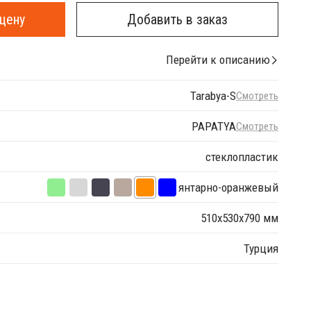
цену
Добавить в заказ
Перейти к описанию
Tarabya-S
Смотреть
PAPATYA
Смотреть
стеклопластик
янтарно-оранжевый
510х530х790 мм
Турция