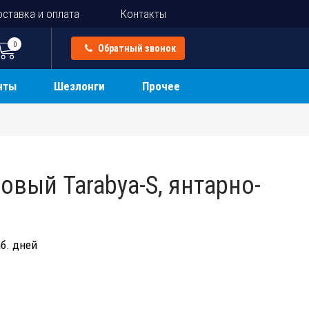
ставка и оплата
Контакты
0
Обратный звонок
нты
Шезлонги
Прочее
овый Tarabya-S, янтарно-
б. дней