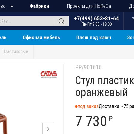
тво
Фабрики
Проекты для HoReCa
До
+7(499) 653-81-64
Пн-Пт 9:00 - 18:00
ель
Офисная мебель
Пляж под ключ
Зо
Пластиковые
PP/901616
Стул пластик
оранжевый
под заказ
Доставка ~75 ра
7 730
₽