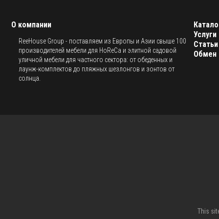
О компании
Катало
Услуги
ReeHouse Group - поставляем из Европы и Азии свыше 100
Статьи
производителей мебели для HoReCa и элитной садовой
Обмен 
уличной мебели для частного сектора: от обеденных и
лаунж-комплектов до пляжных шезлонгов и зонтов от
солнца.
This si