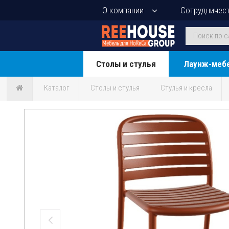
О компании
Сотрудничес
Столы и стулья
Лаунж-меб
Каталог
Столы и стулья
Стулья и кресла