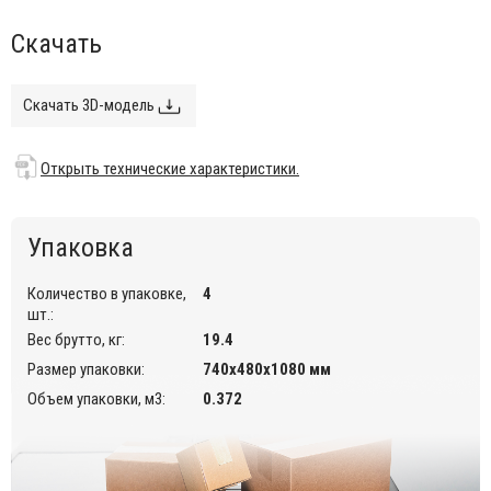
удобства хранения.
Скачать
Данная модель предназначена для использования на
летних площадках, террасах, фудкортах, а также во
внутреннем интерьере кафе, ресторанов.
Скачать 3D-модель
Открыть технические характеристики.
Информация по уходу:
прозрачные стулья можно протирать
Открыть технические характеристики.
тряпкой из микрофибры, допускается применение
нейтрального мыльного раствора. Запрещается
использовать спиртосодержащие или ацетоносодержащие (а
Упаковка
также им подобные) средства.
Количество в упаковке,
4
шт.:
Вес брутто, кг:
19.4
Размер упаковки:
740х480х1080 мм
Объем упаковки, м3:
0.372