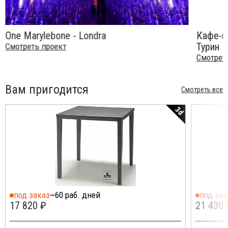
One Marylebone - Londra
Кафе-мо
Турин
Смотреть проект
Смотрет
Вам пригодится
Смотреть все
3d
под заказ
~60 раб. дней
под зак
17 820 ₽
21 430 