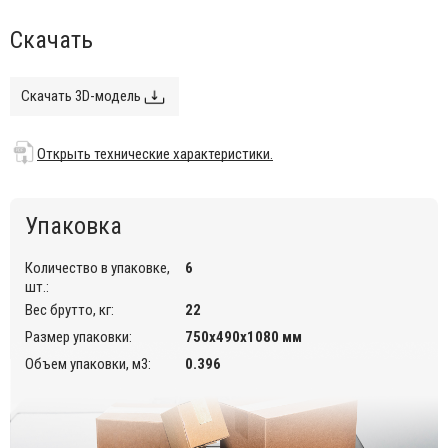
Особенности:
Скачать
Корпус выполнен из перерабатываемого технополимера,
отлитого с помощью технологии воздушного формования
и армированного стекловолокном.
Скачать 3D-модель
Возможность штабелирования до 10 шт. для
максимального удобства хранения.
Открыть технические характеристики.
Данная модель предназначена для использования на
летних площадках, террасах, фудкортах, а также во
внутреннем интерьере кафе, ресторанов.
Упаковка
Открыть технические характеристики.
Количество в упаковке,
6
шт.:
Вес брутто, кг:
22
Размер упаковки:
750х490х1080 мм
Объем упаковки, м3:
0.396