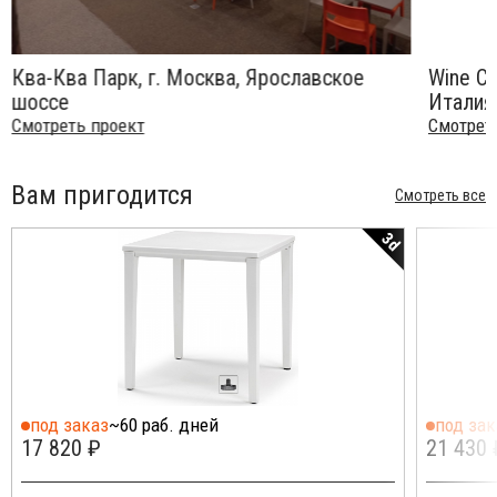
Ква-Ква Парк, г. Москва, Ярославское
Wine Ce
шоссе
Италия
Смотреть проект
Смотрет
Вам пригодится
Смотреть все
3d
под заказ
~60 раб. дней
под зак
17 820 ₽
21 430 