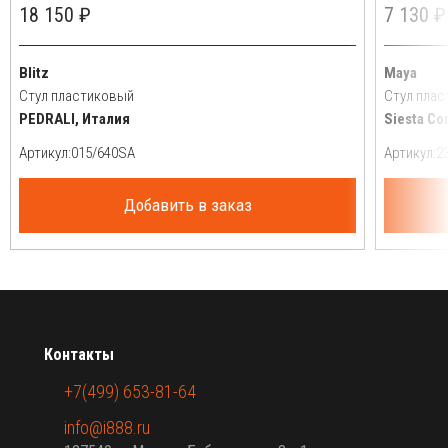
18 150 ₽
7 130 ₽
Blitz
Maya
Стул пластиковый
Стул пла
PEDRALI, Италия
Siesta Co
Артикул:
Артикул:
Добавить в заказ
Контакты
+7(499) 653-81-64
info@i888.ru