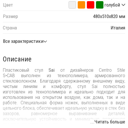
Цвет
голубой
Размер
480х510х820 мм
Страна
Италия
Все характеристики
Описание
Пластиковый стул
Sai
от дизайнеров Centro Stile
S•CAB выполнен из технополимера, армированного
стекловолокном. Благодаря сдержанному внешнему виду,
чистым линиям и комфорту, стул Sai полностью
изготовлен из технополимера и идеально подходит для
использования на открытом воздухе, как дома, так и на
работе. Специальная форма ножек, выполненных в виде
цельного блока, обеспечивает идеальную укладку в стек без
зазоров, равномерное выравнивание деталей,
исключительную устойчивость и минимально возможное
...Читать больше
пространство для хранения.