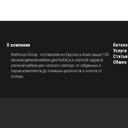
О компании
Катало
Услуги
ReeHouse Group - поставляем из Европы и Азии свыше 100
Статьи
производителей мебели для HoReCa и элитной садовой
Обмен 
уличной мебели для частного сектора: от обеденных и
лаунж-комплектов до пляжных шезлонгов и зонтов от
солнца.