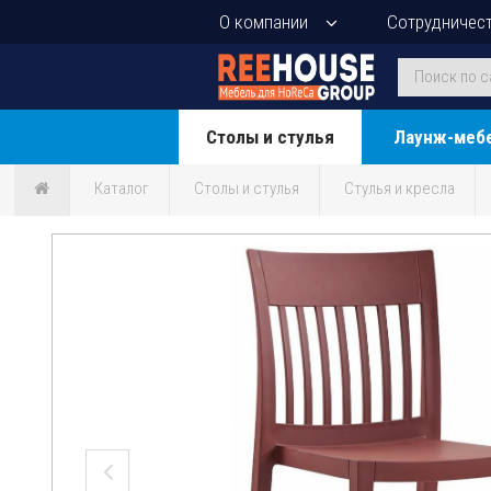
О компании
Сотрудничес
Столы и стулья
Лаунж-меб
Каталог
Столы и стулья
Стулья и кресла