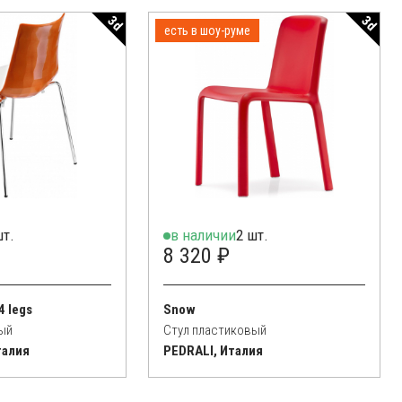
3d
3d
есть в шоу-руме
шт.
в наличии
2 шт.
8 320 ₽
4 legs
Snow
ый
Стул пластиковый
талия
PEDRALI, Италия