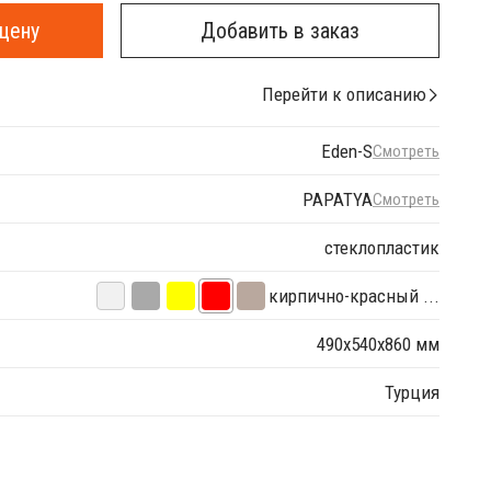
цену
Добавить в заказ
Перейти к описанию
Eden-S
Смотреть
PAPATYA
Смотреть
стеклопластик
кирпично-красный ...
490х540х860 мм
Турция