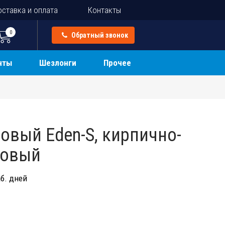
ставка и оплата
Контакты
0
Обратный звонок
нты
Шезлонги
Прочее
овый Eden-S, кирпично-
товый
б. дней