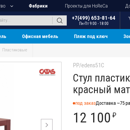
тво
Фабрики
Проекты для HoReCa
До
+7(499) 653-81-64
Пн-Пт 9:00 - 18:00
ель
Офисная мебель
Пляж под ключ
Зо
Пластиковые
PP/edens51C
Стул пластик
красный ма
под заказ
Доставка ~75 ра
12 100
₽