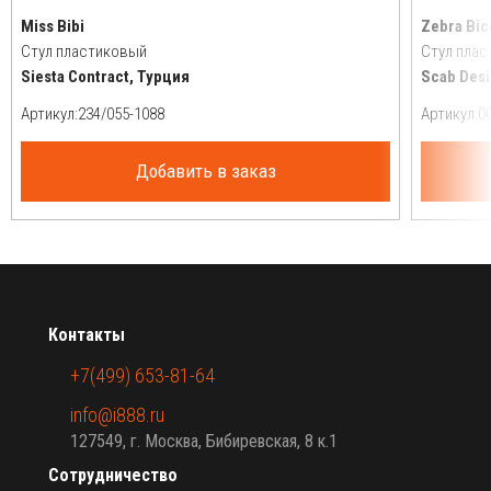
Miss Bibi
Zebra Bic
Стул пластиковый
Стул пла
Siesta Contract, Турция
Scab Desi
Артикул:
Артикул:
Добавить в заказ
Контакты
+7(499) 653-81-64
info@i888.ru
127549, г. Москва, Бибиревская, 8 к.1
Сотрудничество