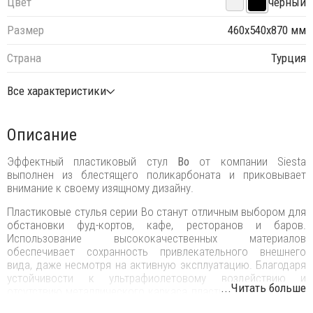
Цвет
черный
Размер
460х540х870 мм
Страна
Турция
Все характеристики
Описание
Эффектный пластиковый стул
Bo
от компании Siesta
выполнен из блестящего поликарбоната и приковывает
внимание к своему изящному дизайну.
Пластиковые стулья серии Bo станут отличным выбором для
обстановки фуд-кортов, кафе, ресторанов и баров.
Использование высококачественных материалов
обеспечивает сохранность привлекательного внешнего
вида, даже несмотря на активную эксплуатацию. Благодаря
устойчивости к ультрафиолетовому воздействию и
...Читать больше
отсутствию металлического каркаса пластиковые стулья Bo
можно использовать в том числе и на открытых площадках.