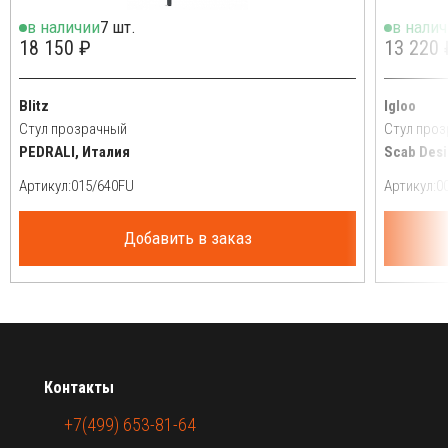
в наличии
7 шт.
в нали
18 150 ₽
13 220 
Blitz
Igloo
Стул прозрачный
Стул про
PEDRALI, Италия
Scab Desi
Артикул:
Артикул:
Добавить в заказ
Контакты
+7(499) 653-81-64