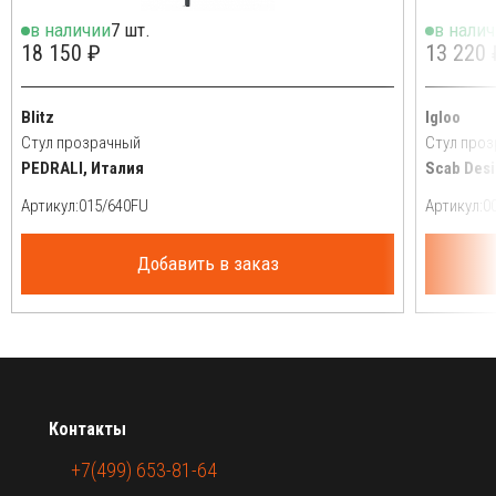
в наличии
7 шт.
в нали
18 150 ₽
13 220 
Blitz
Igloo
Стул прозрачный
Стул про
PEDRALI, Италия
Scab Desi
Артикул:
Артикул:
Добавить в заказ
Контакты
+7(499) 653-81-64