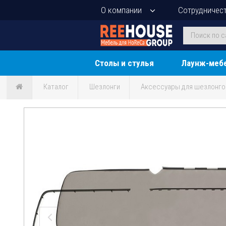
О компании
Сотрудничес
Столы и стулья
Лаунж-меб
Каталог
Шезлонги
Аксессуары для шезлонг