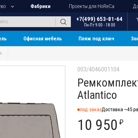
тво
Фабрики
Проекты для HoReCa
До
+7(499) 653-81-64
Пн-Пт 9:00 - 18:00
ель
Офисная мебель
Пляж под ключ
Зо
ов
003/4046001104
Ремкомплект
Atlantico
под заказ
Доставка ~45 ра
10 950
₽