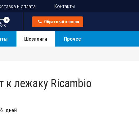
ставка и оплата
Контакты
0
Обратный звонок
нты
Шезлонги
Прочее
 к лежаку Ricambio
б. дней