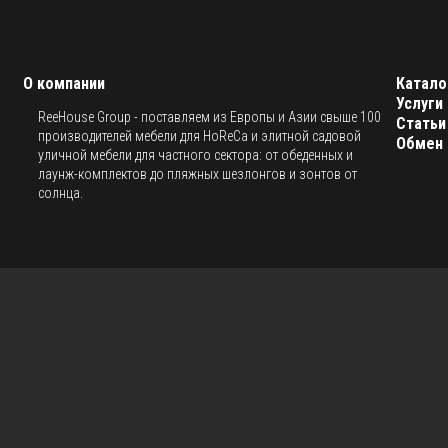
О компании
Катало
Услуги
ReeHouse Group - поставляем из Европы и Азии свыше 100
Статьи
производителей мебели для HoReCa и элитной садовой
Обмен 
уличной мебели для частного сектора: от обеденных и
лаунж-комплектов до пляжных шезлонгов и зонтов от
солнца.