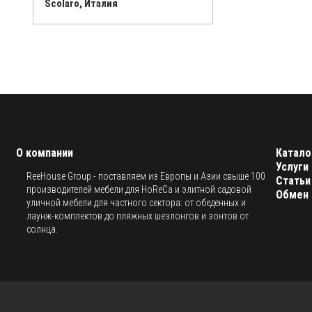
Scolaro, Италия
О компании
Катало
Услуги
ReeHouse Group - поставляем из Европы и Азии свыше 100
Статьи
производителей мебели для HoReCa и элитной садовой
Обмен 
уличной мебели для частного сектора: от обеденных и
лаунж-комплектов до пляжных шезлонгов и зонтов от
солнца.