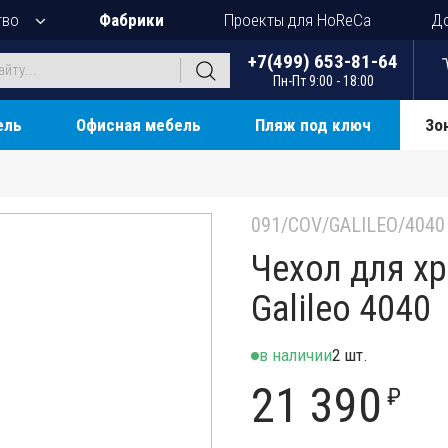
тво
Фабрики
Проекты для HoReCa
До
+7(499) 653-81-64
Пн-Пт 9:00 - 18:00
ель
Офисная мебель
Пляж под ключ
Зо
091/COV/GALILEO/4040
Чехол для х
Galileo 4040
в наличии
2 шт.
21 390
₽