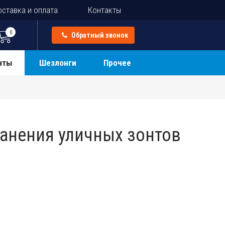
ставка и оплата
Контакты
0
Обратный звонок
нты
Шезлонги
Прочее
ранения уличных зонтов