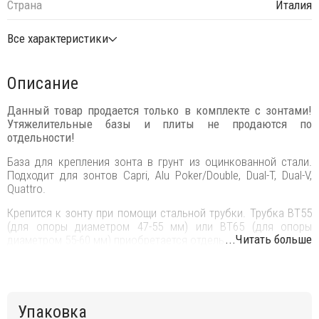
Страна
Италия
Все характеристики
Описание
Данный товар продается только в комплекте с зонтами!
Утяжелительные базы и плиты не продаются по
отдельности!
База для крепления зонта в грунт из оцинкованной стали.
Подходит для зонтов Capri, Alu Poker/Double, Dual-T, Dual-V,
Quattro.
Крепится к зонту при помощи стальной трубки. Трубка BT55
(для опоры диаметром 47-55 мм) или BT65 (для опоры
...Читать больше
диаметром 55-60 мм) приобретается отдельно.
Упаковка