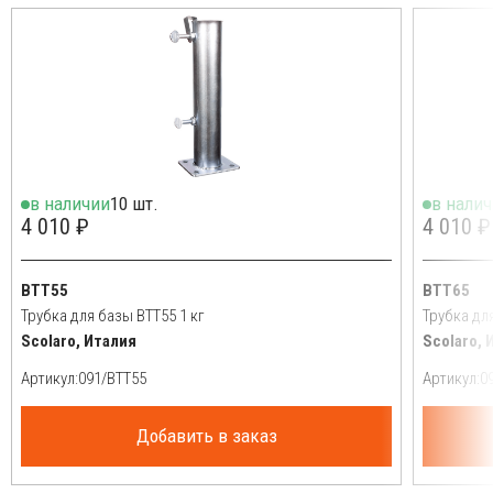
в наличии
10 шт.
в нали
4 010 ₽
4 010 ₽
BTT55
BTT65
Трубка для базы BTT55 1 кг
Трубка дл
Scolaro, Италия
Scolaro, 
Артикул:
Артикул:
Добавить в заказ