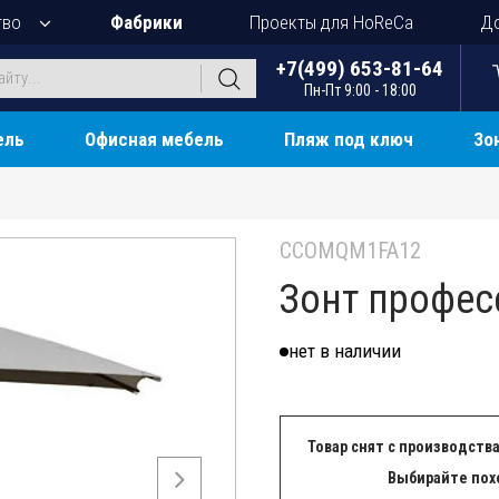
тво
Фабрики
Проекты для HoReCa
До
+7(499) 653-81-64
Пн-Пт 9:00 - 18:00
ель
Офисная мебель
Пляж под ключ
Зо
CCOMQM1FA12
Зонт профес
нет в наличии
Товар снят с производства
Выбирайте пох