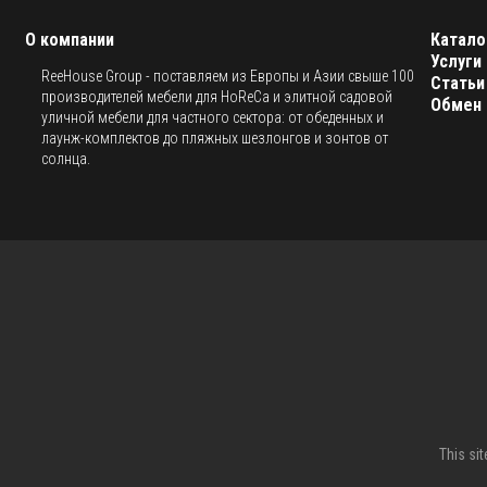
О компании
Катало
Услуги
ReeHouse Group - поставляем из Европы и Азии свыше 100
Статьи
производителей мебели для HoReCa и элитной садовой
Обмен 
уличной мебели для частного сектора: от обеденных и
лаунж-комплектов до пляжных шезлонгов и зонтов от
солнца.
This si