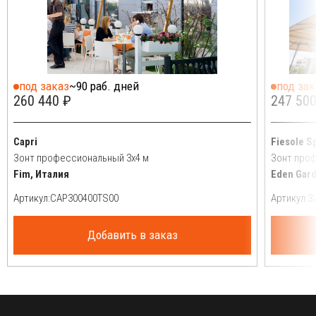
под заказ
~90 раб. дней
под зак
260 440 ₽
247 500
Capri
Fiesole Sp
Зонт профессиональный 3х4 м
Зонт проф
Fim, Италия
Eden Gar
Артикул:
Артикул:
Добавить в заказ