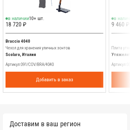
в наличии
10+ шт.
в нали
18 720 ₽
9 460 ₽
Braccio 4040
Чехол для хранения уличных зонтов
Плита утя
Scolaro, Италия
Утяжелит
Артикул:
Артикул:
Добавить в заказ
Доставим в ваш регион