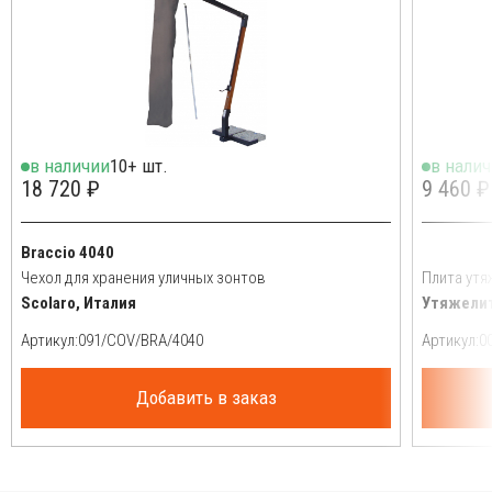
в наличии
10+ шт.
в нали
18 720 ₽
9 460 ₽
Braccio 4040
Чехол для хранения уличных зонтов
Плита утя
Scolaro, Италия
Утяжелит
Артикул:
Артикул:
Добавить в заказ