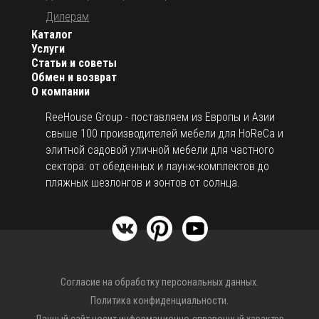
Галогеновая подсветка.
Дилерам
Каталог
Предварительно установленные провода.
Услуги
Под заказ возможно изготовить зонт нестандартного
Статьи и советы
размера, с цветом рамы и навеса на выбор.
Обмен и возврат
О компании
Открыть инструкцию по эксплуатации уличных зонтов.
ReeHouse Group - поставляем из Европы и Азии
свыше 100 производителей мебели для HoReCa и
элитной садовой уличной мебели для частного
сектора: от обеденных и лаунж-комплектов до
пляжных шезлонгов и зонтов от солнца.
Согласие на обработку персональных данных.
Политика конфиденциальности.
Данный сайт носит информационно-справочный характер