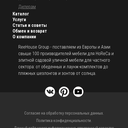
LED подсветка.
Дилерам
Столик из дерева ироко.
Каталог
Услуги
Галогеновая подсветка.
Статьи и советы
Предварительно установленные провода.
Обмен и возврат
Под заказ возможно изготовить зонт нестандартного
О компании
размера, с цветом рамы и навеса на выбор.
ReeHouse Group - поставляем из Европы и Азии
Открыть инструкцию по эксплуатации уличных зонтов.
свыше 100 производителей мебели для HoReCa и
элитной садовой уличной мебели для частного
сектора: от обеденных и лаунж-комплектов до
пляжных шезлонгов и зонтов от солнца.
Согласие на обработку персональных данных.
Политика конфиденциальности.
Данный сайт носит информационно-справочный характер