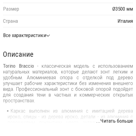
Размер
Ø3500 мм
Страна
Италия
Все характеристики
Описание
Torino Braccio
- классическая модель с использованием
натуральных материалов, которые делают зонт легким и
удобным. Алюминиевая опора с отделкой под дерево
улучшает рабочие характеристики без изменения внешнего
вида. Профессиональный зонт с боковой опорой подойдет
для создания тени в частных и коммерческих открытых
пространствах.
Каркас выполнен из алюминия с имитацией дерева
ироко, спицы - из дерева ироко, детали - из алюминия с
...Читать больше
порошковым покрытием цвета антрацит, винты - из
нержавеющей стали и никелированной латуни.