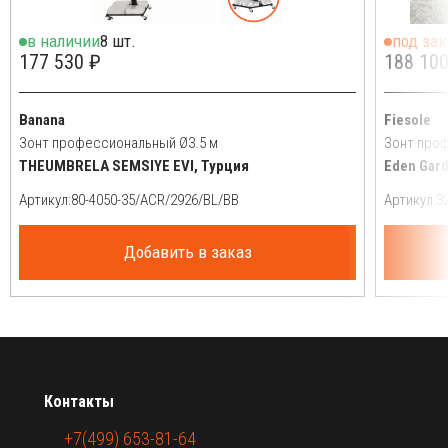
в наличии
8 шт.
под зак
177 530 ₽
188 100
Banana
Fiesole
Зонт профессиональный Ø3.5 м
Зонт проф
THEUMBRELA SEMSIYE EVI, Турция
Eden Gar
Артикул:
Артикул:
Добавить в заказ
Контакты
+7(499) 653-81-64