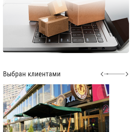
Посмотреть инструкцию по установке зонта
.
Таблица выбора утяжелительных баз для стабилизации
зонта
.
В комплект поставки входит:
Каркас с поворотным механизмом (360°).
Купол, механизм открытия-закрытия, вентиляционная
заглушка (ветровой клапан).
Система быстрой замены спиц "Easy Change".
База для утяжелительных плит.
Выбран клиентами
Открыть инструкцию по эксплуатации уличных зонтов.
Компания Scolaro создана 50 лет назад и была известна как
ремесленное производство деревянных зонтиков.
Традиционные позиции и современные знания позволили
Scolaro выпускать широкий спектр зонтов, которые
позволяют не только укрываться от солнца и дождя, но и
являются прекрасным дополнением интерьера стильных
заведений. Дизайн, новые технические решения и сочетание
высококачественных материалов имеют решающее значение