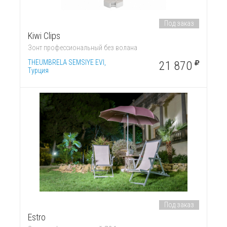
Под заказ
Kiwi Clips
Зонт профессиональный без волана
THEUMBRELA SEMSIYE EVI,
21 870
Турция
Под заказ
Estro