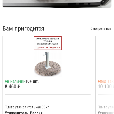
Вам пригодится
Смотреть все
в наличии
10+ шт.
под зак
8 460 ₽
10 100 
Плита утяжелительная 35 кг
Плита утя
Утяжелитель, Россия
Утяжелит