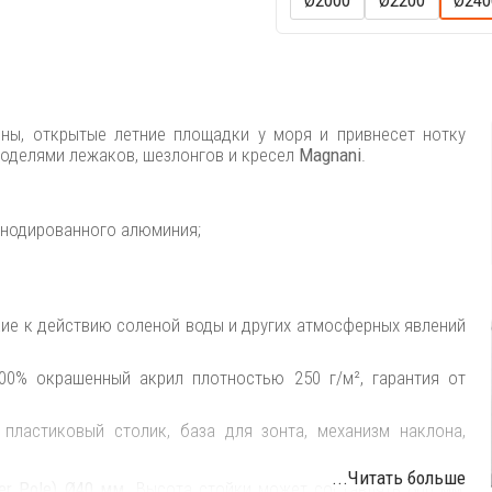
Ø2000
Ø2200
Ø240
йны, открытые летние площадки у моря и привнесет нотку
моделями лежаков, шезлонгов и кресел
Magnani
.
 анодированного алюминия;
кие к действию соленой воды и других атмосферных явлений
00% окрашенный акрил плотностью 250 г/м², гарантия от
пластиковый столик, база для зонта, механизм наклона,
...Читать больше
r Pole) Ø40 мм.
Высота стойки может составлять 800 мм,