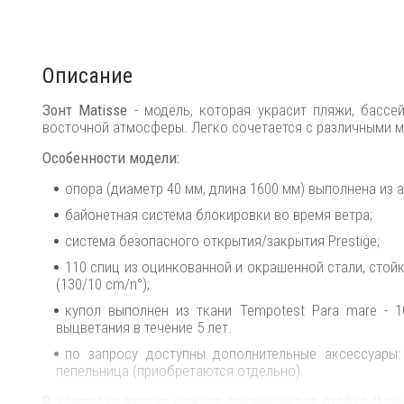
Описание
Зонт Matisse
- модель, которая украсит пляжи, бассе
восточной атмосферы. Легко сочетается с различными 
Особенности модели:
опора (диаметр 40 мм, длина 1600 мм) выполнена из
байонетная система блокировки во время ветра;
система безопасного открытия/закрытия Prestige;
110 спиц из оцинкованной и окрашенной стали, стой
(130/10 cm/n°);
купол выполнен из ткани Tempotest Para mare - 1
выцветания в течение 5 лет.
по запросу доступны дополнительные аксессуары: 
пепельница (приобретаются отдельно).
В комплект входит нижняя алюминиевая стойка (Lowe