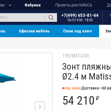
тво
Фабрики
Проекты для HoReCa
До
+7(499) 653-81-64
Пн-Пт 9:00 - 18:00
ель
Офисная мебель
Пляж под ключ
Зо
199/MATI240
Зонт пляжн
Ø2.4 м Matis
под заказ
Доставка ~60 ра
54 210
₽