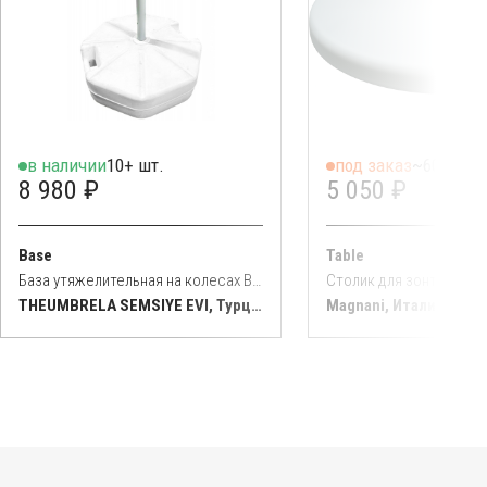
в наличии
10+ шт.
под заказ
~60 раб. 
8 980 ₽
5 050 ₽
Base
Table
База утяжелительная на колесах Base 50 кг
Столик для зонтов с а
THEUMBRELA SEMSIYE EVI, Турция
Magnani, Италия