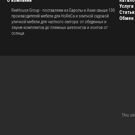
О компании
Катало
Услуги
ReeHouse Group - поставляем из Европы и Азии свыше 100
Статьи
производителей мебели для HoReCa и элитной садовой
Обмен 
уличной мебели для частного сектора: от обеденных и
лаунж-комплектов до пляжных шезлонгов и зонтов от
солнца.
This si