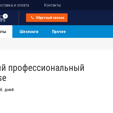
ставка и оплата
Контакты
0
Обратный звонок
нты
Шезлонги
Прочее
ый профессиональный
se
б. дней