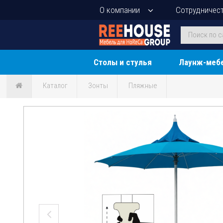
О компании
Сотрудничес
Столы и стулья
Лаунж-меб
Каталог
Зонты
Пляжные