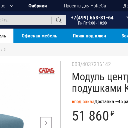
тво
Фабрики
Проекты для HoReCa
До
+7(499) 653-81-64
Пн-Пт 9:00 - 18:00
ель
Офисная мебель
Пляж под ключ
Зо
ные
003/4037316142
Модуль цент
подушками K
под заказ
Доставка ~45 ра
51 860
₽