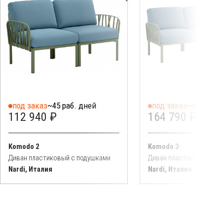
под заказ
~45 раб. дней
под заказ
~45 раб. 
112 940 ₽
164 790 ₽
Komodo 2
Komodo 3
Диван пластиковый с подушками
Диван пластиковый с 
Nardi, Италия
Nardi, Италия