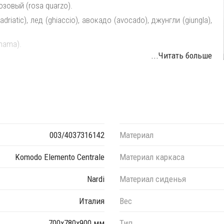
озовый (rosa quarzo).
iatic), лед (ghiaccio), авокадо (avocado), джунгли (giungla),
nama).
...Читать больше
ежду собой в любой последовательности, создавая
003/4037316142
Материал
Komodo Elemento Centrale
Материал каркаса
Nardi
Материал сиденья
Италия
Вес
700х780х900 мм
Тип