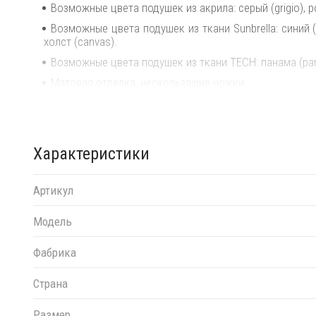
Возможные цвета подушек из акрила: серый (grigio), р
Возможные цвета подушек из ткани Sunbrella: синий (adr
холст (canvas).
Возможные цвета подушек из ткани TECH: панама (pa
Матовая отделка, нескользящие ножки.
Изделие сертифицировано CATAS.
Открыть технические характеристики
.
Характеристики
Открыть инструкцию по сборке
.
Элементы серии Кomodo можно комбинировать м
индивидуальные решения для Вашего интерьера.
Артикул
Модель
Фабрика
Страна
Размер