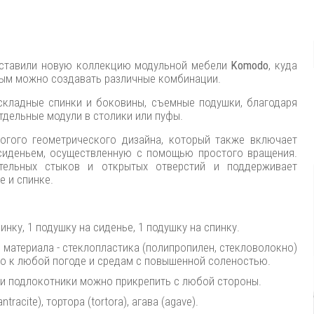
редставили новую коллекцию модульной мебели
Komodo
, куда
рым можно создавать различные комбинации.
кладные спинки и боковины, съемные подушки, благодаря
тдельные модули в столики или пуфы.
рогого геометрического дизайна, который также включает
сиденьем, осуществленную с помощью простого вращения.
тельных стыков и открытых отверстий и поддерживает
е и спинке.
инку, 1 подушку на сиденье, 1 подушку на спинку.
материала - стеклопластика (полипропилен, стекловолокно)
ого к любой погоде и средам с повышенной соленостью.
 и подлокотники можно прикрепить с любой стороны.
racite), тортора (tortora), агава (agave).