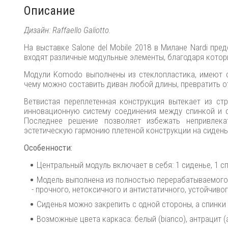
Описание
Дизайн: Raffaello Galiotto.
На выставке Salone del Mobile 2018 в Милане Nardi п
входят различные модульные элементы, благодаря кото
Модули Komodo выполнены из стеклопластика, имеют с
чему можно составить диван любой длины, превратить о
Ветвистая переплетенная конструкция вытекает из ст
инновационную систему соединения между спинкой и 
Последнее решение позволяет избежать непривлека
эстетическую гармонию плетеной конструкции на сидень
Особенности:
Центральный модуль включает в себя: 1 сиденье, 1 сп
Модель выполнена из полностью перерабатываемого 
- прочного, нетоксичного и антистатичного, устойчив
Сиденья можно закрепить с одной стороны, а спинки
Возможные цвета каркаса: белый (bianco), антрацит (ant