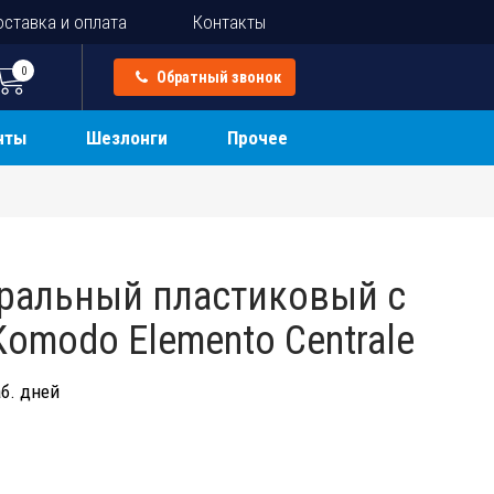
ставка и оплата
Контакты
0
Обратный звонок
нты
Шезлонги
Прочее
ральный пластиковый с
omodo Elemento Centrale
б. дней