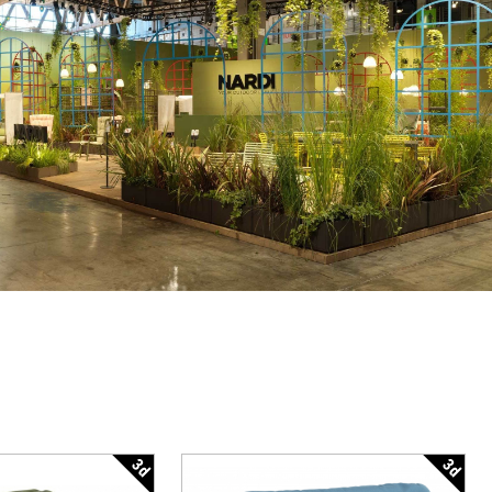
3d
3d