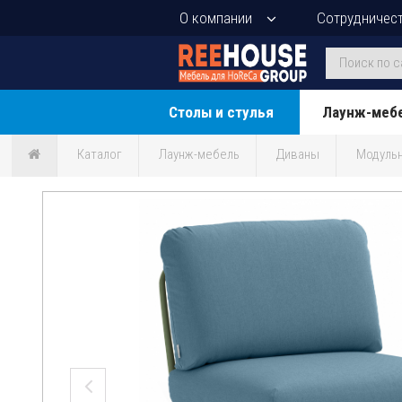
О компании
Сотрудничес
Столы и стулья
Лаунж-меб
Каталог
Лаунж-мебель
Диваны
Модуль