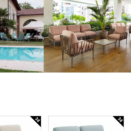
3d
3d