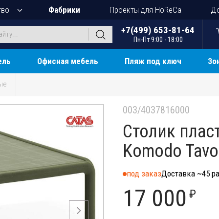
тво
Фабрики
Проекты для HoReCa
До
+7(499) 653-81-64
Пн-Пт 9:00 - 18:00
ель
Офисная мебель
Пляж под ключ
Зо
ые
003/4037816000
Столик пла
Komodo Tavo
под заказ
Доставка ~45 ра
17 000
₽