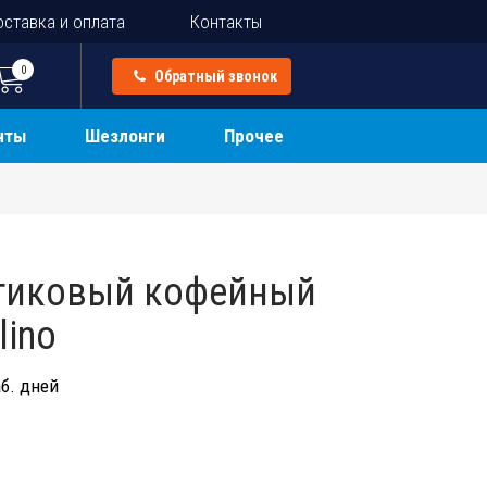
ставка и оплата
Контакты
0
Обратный звонок
нты
Шезлонги
Прочее
стиковый кофейный
lino
б. дней