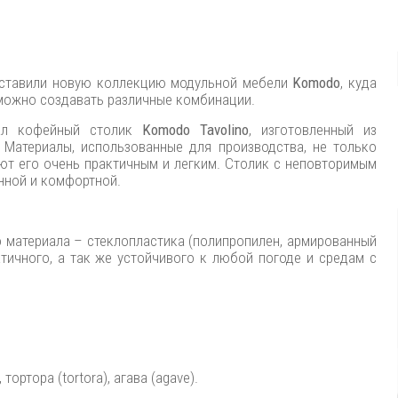
редставили новую коллекцию модульной мебели
Komodo
, куда
 можно создавать различные комбинации.
ал кофейный столик
Komodo Tavolino
, изготовленный из
. Материалы, использованные для производства, не только
ют его очень практичным и легким. Столик с неповторимым
нной и комфортной.
 материала – стеклопластика (полипропилен, армированный
тичного, а так же устойчивого к любой погоде и средам с
тортора (tortora), агава (agave).