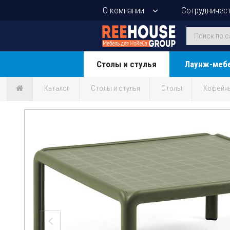
О компании
Сотрудничес
Столы и стулья
Лаунж-меб
Каталог
Столы и стулья
Столы
Кофейн