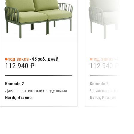
под заказ
~45 раб. дней
под заказ
~45 раб. 
112 940 ₽
112 940 ₽
Komodo 2
Komodo 2
Диван пластиковый с подушками
Диван пластиковый с 
Nardi, Италия
Nardi, Италия