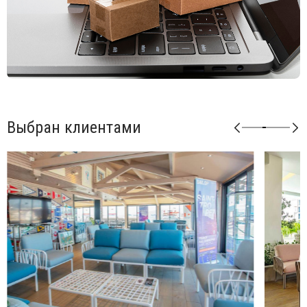
Возможные цвета подушек из ткани Sunbrella: синий
(adriatic), лед (ghiaccio), авокадо (avocado), джунгли
(giungla), холст (canvas).
Возможные цвета подушек из ткани TECH: панама
(panama).
Матовая отделка, нескользящие ножки.
Изделие сертифицировано CATAS.
Выбран клиентами
Открыть технические характеристики
.
Открыть инструкцию по сборке
.
Можно докупать модули и корректировать размеры
мебели под необходимые размеры. Элементы серии
Кomodo комбинируются между собой в любой
последовательности, создавая индивидуальные решения
для Вашего интерьера.