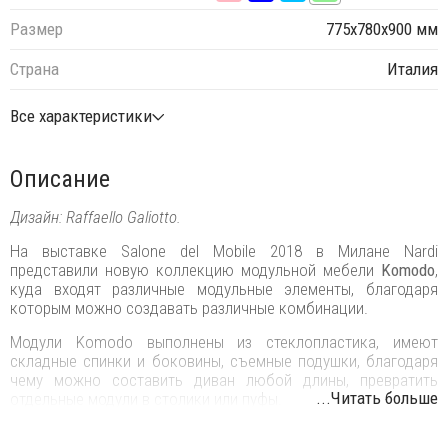
Размер
775х780х900 мм
Страна
Италия
Все характеристики
Описание
Дизайн: Raffaello Galiotto.
На выставке Salone del Mobile 2018 в Милане Nardi
представили новую коллекцию модульной мебели
Komodo
,
куда входят различные модульные элементы, благодаря
которым можно создавать различные комбинации.
Модули Komodo выполнены из стеклопластика, имеют
складные спинки и боковины, съемные подушки, благодаря
чему можно составить диван любой длины, превратить
...Читать больше
отдельные модули в столики или пуфы.
Ветвистая переплетенная конструкция вытекает из строгого