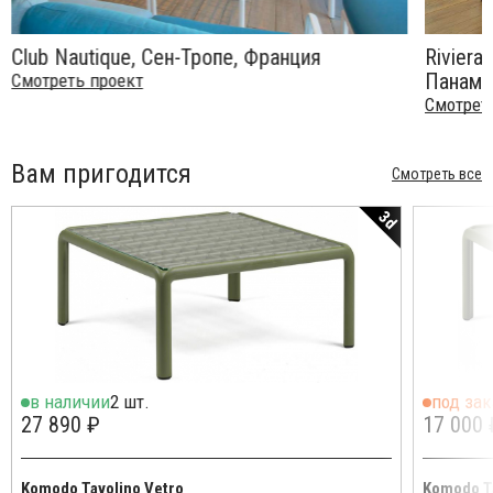
Club Nautique, Сен-Тропе, Франция
Riviera
Панама
Смотреть проект
Смотрет
Вам пригодится
Смотреть все
3d
в наличии
2 шт.
под зак
27 890 ₽
17 000 
Komodo Tavolino Vetro
Komodo T