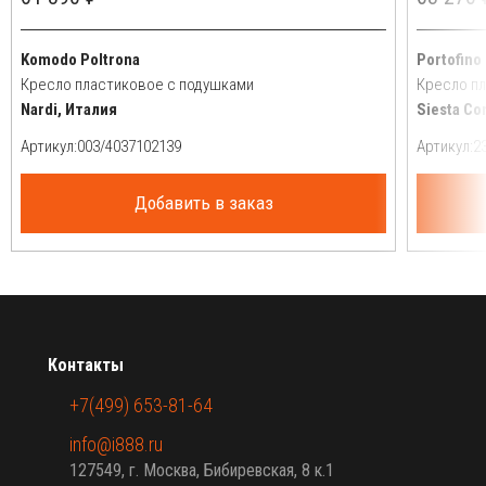
Komodo Poltrona
Portofino
Кресло пластиковое с подушками
Кресло п
Nardi, Италия
Siesta Co
Артикул:
Артикул:
Добавить в заказ
Контакты
+7(499) 653-81-64
info@i888.ru
127549, г. Москва, Бибиревская, 8 к.1