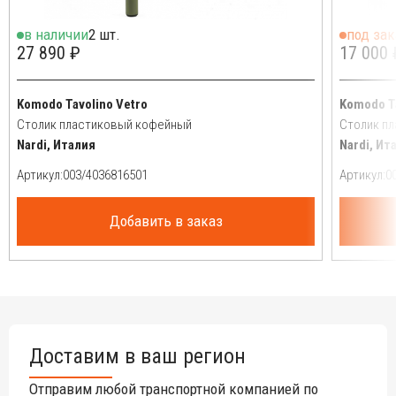
в наличии
2 шт.
под зак
27 890 ₽
17 000 
Komodo Tavolino Vetro
Komodo T
Столик пластиковый кофейный
Столик п
Nardi, Италия
Nardi, Ит
Артикул:
Артикул:
Добавить в заказ
Доставим в ваш регион
Отправим любой транспортной компанией по