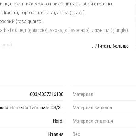
 и подлокотники можно прикрепить с любой стороны.
racite), тортора (tortora), агава (agave).
озовый (rosa quarzo).
iatic), лед (ghiaccio), авокадо (avocado), джунгли (giungla),
nama).
...Читать больше
ежду собой в любой последовательности, создавая
003/4037216138
Материал
odo Elemento Terminale DS/S…
Материал каркаса
Nardi
Материал сиденья
Италия
Вес