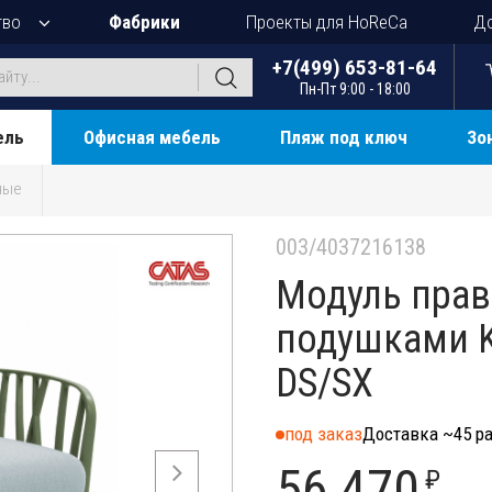
тво
Фабрики
Проекты для HoReCa
До
+7(499) 653-81-64
Пн-Пт 9:00 - 18:00
ель
Офисная мебель
Пляж под ключ
Зо
ные
003/4037216138
Модуль прав
подушками K
DS/SX
под заказ
Доставка ~45 ра
56 470
₽