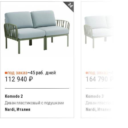
3d
под заказ
~45 раб. дней
под заказ
~45 раб. 
112 940 ₽
164 790 ₽
Komodo 2
Komodo 3
Диван пластиковый с подушками
Диван пластиковый с 
Nardi, Италия
Nardi, Италия