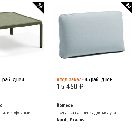
3d
3d
5 раб. дней
под заказ
~45 раб. дней
15 450 ₽
no
Komodo
ковый кофейный
Подушка на спинку для модуля
Nardi, Италия