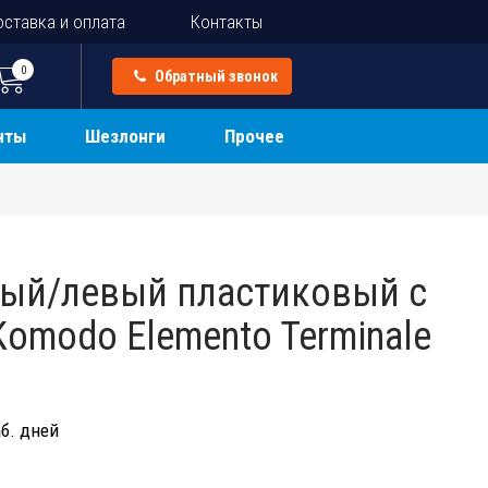
ставка и оплата
Контакты
0
Обратный звонок
нты
Шезлонги
Прочее
ый/левый пластиковый с
omodo Elemento Terminale
б. дней