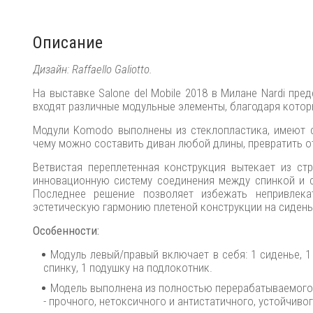
Описание
Дизайн: Raffaello Galiotto.
На выставке Salone del Mobile 2018 в Милане Nardi п
входят различные модульные элементы, благодаря кото
Модули Komodo выполнены из стеклопластика, имеют с
чему можно составить диван любой длины, превратить о
Ветвистая переплетенная конструкция вытекает из ст
инновационную систему соединения между спинкой и 
Последнее решение позволяет избежать непривлека
эстетическую гармонию плетеной конструкции на сидень
Особенности:
Модуль левый/правый включает в себя: 1 сиденье, 1 
спинку, 1 подушку на подлокотник.
Модель выполнена из полностью перерабатываемого 
- прочного, нетоксичного и антистатичного, устойчив