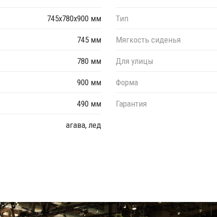
745х780х900 мм
Тип
745 мм
Мягкость сиденья
780 мм
Для улицы
900 мм
Форма
490 мм
Гарантия
агава, лед