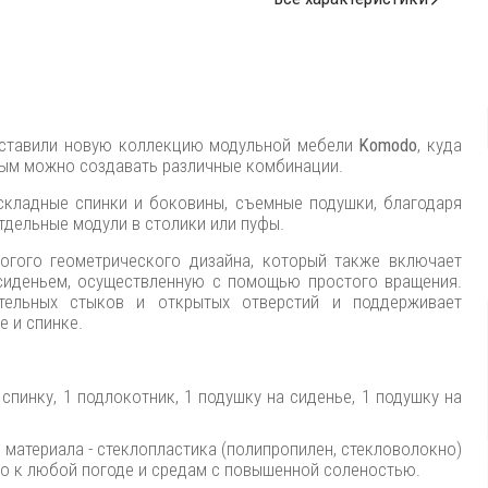
редставили новую коллекцию модульной мебели
Komodo
, куда
рым можно создавать различные комбинации.
кладные спинки и боковины, съемные подушки, благодаря
тдельные модули в столики или пуфы.
рогого геометрического дизайна, который также включает
сиденьем, осуществленную с помощью простого вращения.
тельных стыков и открытых отверстий и поддерживает
е и спинке.
спинку, 1 подлокотник, 1 подушку на сиденье, 1 подушку на
материала - стеклопластика (полипропилен, стекловолокно)
ого к любой погоде и средам с повышенной соленостью.