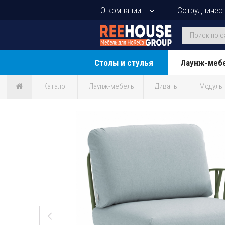
О компании
Сотрудничес
Столы и стулья
Лаунж-меб
Каталог
Лаунж-мебель
Диваны
Модуль