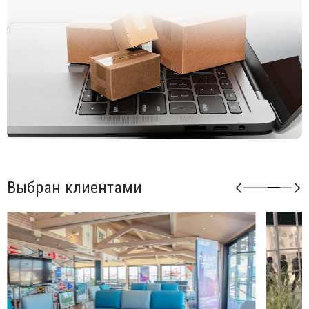
Возможные цвета каркаса: белый (bianco), антрацит
(antracite), тортора (tortora), агава (agave).
Возможные цвета подушек из акрила: серый (grigio),
розовый (rosa quarzo).
Возможные цвета подушек из ткани Sunbrella: синий
(adriatic), лед (ghiaccio), авокадо (avocado), джунгли
(giungla), холст (canvas).
Возможные цвета подушек из ткани TECH: панама
(panama).
Матовая отделка, нескользящие ножки.
Изделие сертифицировано CATAS.
Выбран клиентами
Открыть технические характеристики
.
Открыть инструкцию по сборке
.
Элементы серии Кomodo можно комбинировать между
собой в любой последовательности, создавая
индивидуальные решения для Вашего интерьера.