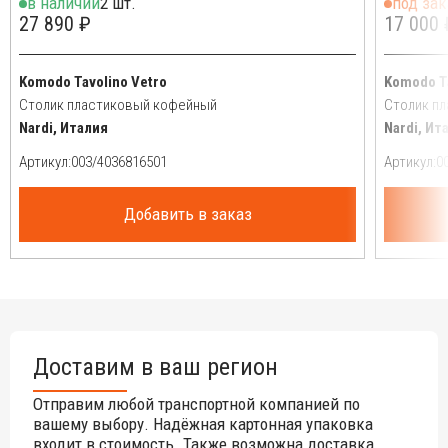
в наличии
2 шт.
под зак
27 890 ₽
17 000 
Komodo Tavolino Vetro
Komodo T
Столик пластиковый кофейный
Столик п
Nardi, Италия
Nardi, Ит
Артикул:
Артикул:
Добавить в заказ
Доставим в ваш регион
Отправим любой транспортной компанией по
вашему выбору. Надёжная картонная упаковка
входит в стоимость. Также возможна доставка