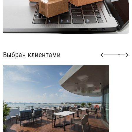
Возможные цвета подушек из ткани Sunbrella: синий
(adriatic), лед (ghiaccio), авокадо (avocado), джунгли
(giungla), холст (canvas).
Возможные цвета подушек из ткани TECH: панама
(panama).
Матовая отделка, нескользящие ножки.
Изделие сертифицировано CATAS.
Выбран клиентами
Открыть технические характеристики
.
Открыть инструкцию по сборке
.
Можно докупать модули и корректировать размеры
мебели под необходимые размеры. Элементы серии
Кomodo комбинируются между собой в любой
последовательности, создавая индивидуальные решения
для Вашего интерьера.