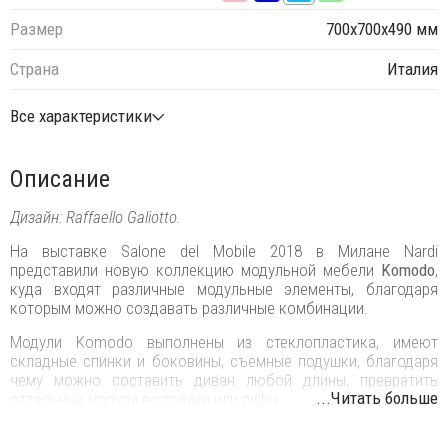
Размер
700х700х490 мм
Страна
Италия
Все характеристики
Описание
Дизайн: Raffaello Galiotto.
На выставке Salone del Mobile 2018 в Милане Nardi
представили новую коллекцию модульной мебели
Komodo
,
куда входят различные модульные элементы, благодаря
которым можно создавать различные комбинации.
Модули Komodo выполнены из стеклопластика, имеют
складные спинки и боковины, съемные подушки, благодаря
чему можно составить диван любой длины, превратить
...Читать больше
отдельные модули в столики или пуфы.
Ветвистая переплетенная конструкция вытекает из строгого