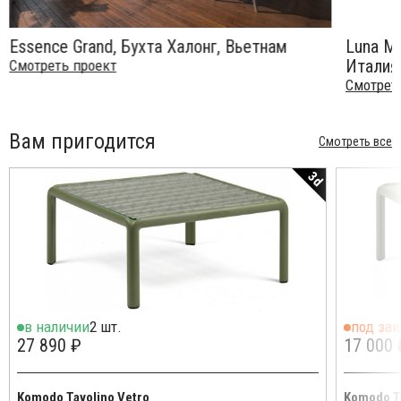
Essence Grand, Бухта Халонг, Вьетнам
Luna Mi
Италия
Смотреть проект
Смотрет
Вам пригодится
Смотреть все
3d
в наличии
2 шт.
под зак
27 890 ₽
17 000 
Komodo Tavolino Vetro
Komodo T